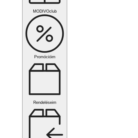
MODIVOclub
Promócióim
Rendeléseim