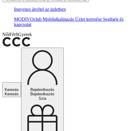
Ingyenes átvétel az üzletben
MODIVOclub
Mobilalkalmazás
Üzlet keresése
Segítség és
kapcsolat
Női
Férfi
Gyerek
Keresés
Bejelentkezés
Keresés
Bejelentkezés
Szia