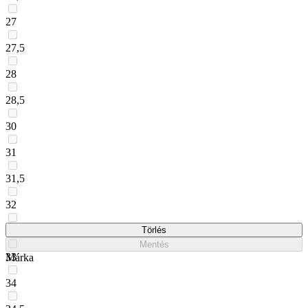
27
27,5
28
28,5
30
31
31,5
32
32,5
Törlés
Mentés
33
Márka
34