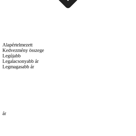
Alapértelmezett
Kedvezmény összege
Legújabb
Legalacsonyabb ár
Legmagasabb ár
ár