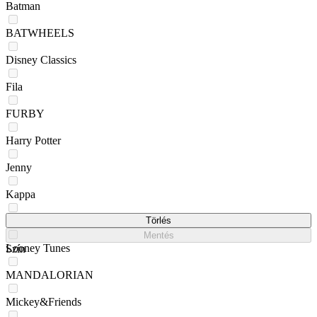
Batman
BATWHEELS
Disney Classics
Fila
FURBY
Harry Potter
Jenny
Kappa
LITTLEST PET SHOP
Törlés
Mentés
Looney Tunes
Szín
MANDALORIAN
Mickey&Friends