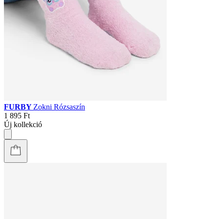
FURBY
Zokni Rózsaszín
1 895 Ft
Új kollekció