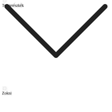
Tengerészkék
Zokni