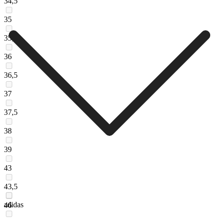
34,5
35
35,5
36
36,5
37
37,5
38
39
43
43,5
adidas
46