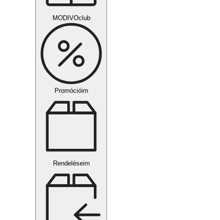
MODIVOclub
Promócióim
Rendeléseim