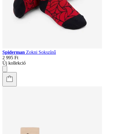
Spiderman
Zokni Sokszínű
2 995 Ft
Új kollekció