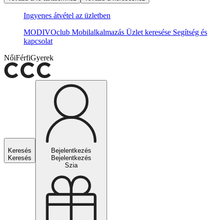
Ingyenes átvétel az üzletben
MODIVOclub
Mobilalkalmazás
Üzlet keresése
Segítség és
kapcsolat
Női
Férfi
Gyerek
Keresés
Bejelentkezés
Keresés
Bejelentkezés
Szia