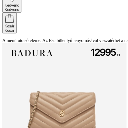
Kedvenc
Kedvenc
Kosár
Kosár
A menü utolsó eleme. Az Esc billentyű lenyomásával visszatérhet a n