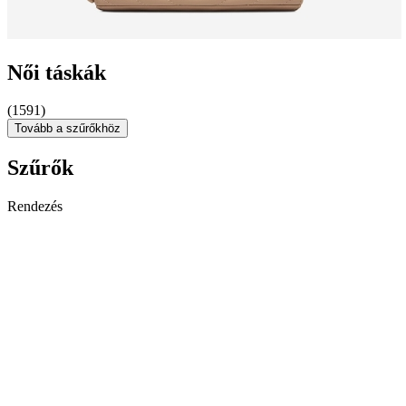
Női táskák
(1591)
Tovább a szűrőkhöz
Szűrők
Rendezés