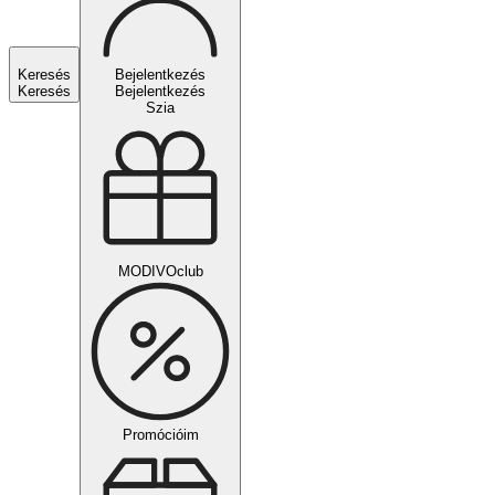
Keresés
Bejelentkezés
Keresés
Bejelentkezés
Szia
MODIVOclub
Promócióim