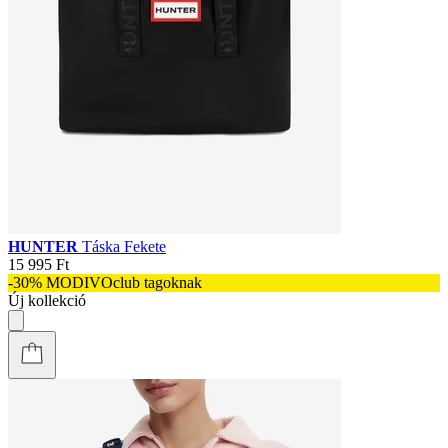
HUNTER
Táska Fekete
15 995 Ft
-30% MODIVOclub tagoknak
Új kollekció