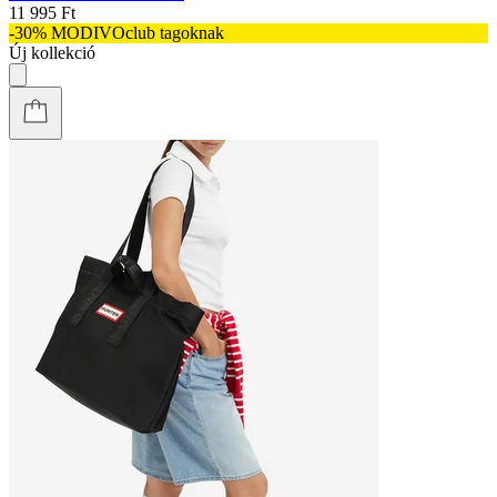
11 995 Ft
-30% MODIVOclub tagoknak
Új kollekció