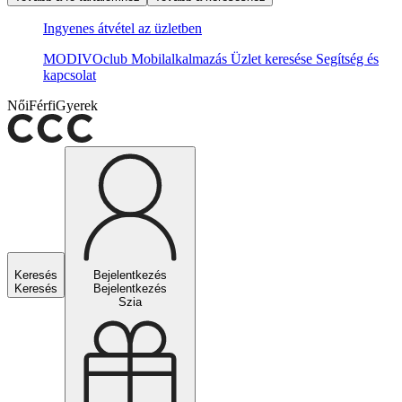
Ingyenes átvétel az üzletben
MODIVOclub
Mobilalkalmazás
Üzlet keresése
Segítség és
kapcsolat
Női
Férfi
Gyerek
Keresés
Bejelentkezés
Keresés
Bejelentkezés
Szia