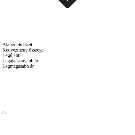
Alapértelmezett
Kedvezmény összege
Legújabb
Legalacsonyabb ár
Legmagasabb ár
ár