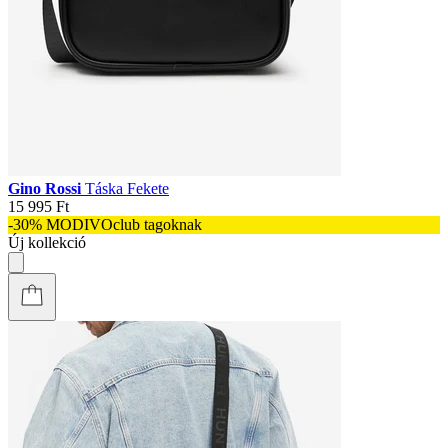
Gino Rossi
Táska Fekete
15 995 Ft
-30% MODIVOclub tagoknak
Új kollekció