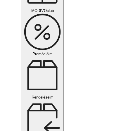
MODIVOclub
Promócióim
Rendeléseim