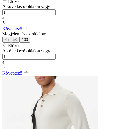
Előző
A következő oldalon vagy
a
5
Következő
Megjelenítés az oldalon:
25
50
100
Előző
A következő oldalon vagy
a
5
Következő