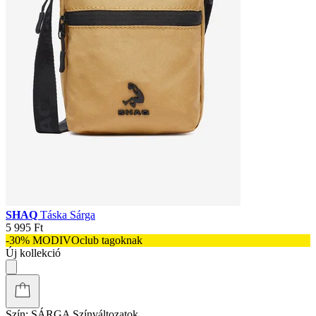
SHAQ
Táska Sárga
5 995 Ft
-30% MODIVOclub tagoknak
Új kollekció
Szín:
SÁRGA
Színváltozatok