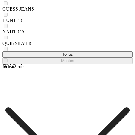
GUESS JEANS
HUNTER
NAUTICA
QUIKSILVER
Reebok
Törlés
Mentés
SHAQ
Dekorációk