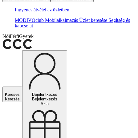
Ingyenes átvétel az üzletben
MODIVOclub
Mobilalkalmazás
Üzlet keresése
Segítség és
kapcsolat
Női
Férfi
Gyerek
Keresés
Bejelentkezés
Keresés
Bejelentkezés
Szia