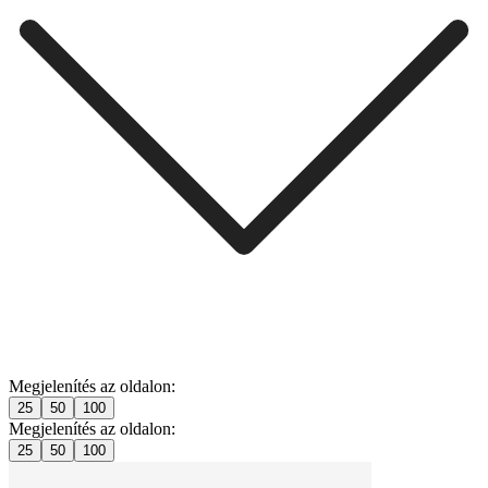
Megjelenítés az oldalon:
25
50
100
Megjelenítés az oldalon:
25
50
100