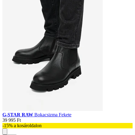
G-STAR RAW
Bokacsizma Fekete
39 995 Ft
-15% a kosároldalon