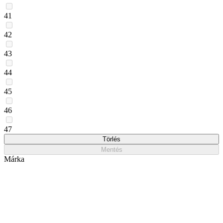
41
42
43
44
45
46
47
Törlés
Mentés
Márka