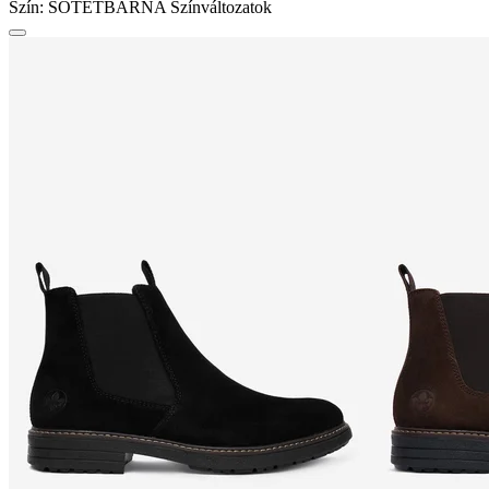
Szín:
SÖTÉTBARNA
Színváltozatok