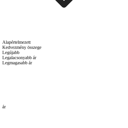
Alapértelmezett
Kedvezmény összege
Legújabb
Legalacsonyabb ár
Legmagasabb ár
ár