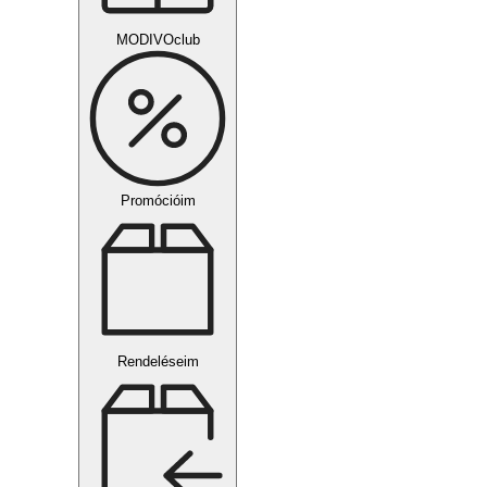
MODIVOclub
Promócióim
Rendeléseim