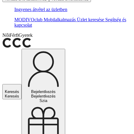
Ingyenes átvétel az üzletben
MODIVOclub
Mobilalkalmazás
Üzlet keresése
Segítség és
kapcsolat
Női
Férfi
Gyerek
Keresés
Bejelentkezés
Keresés
Bejelentkezés
Szia