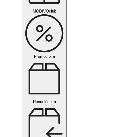
MODIVOclub
Promócióim
Rendeléseim