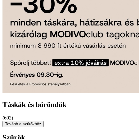
Táskák és bőröndők
(602)
Tovább a szűrőkhöz
Szűrők