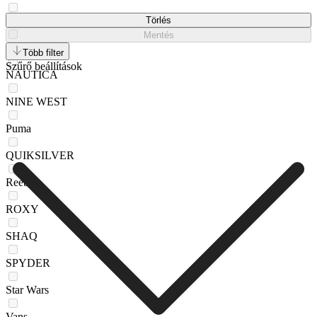
Kappa
Törlés
Mentés
Mexx
Több filter
Szűrő beállítások
NAUTICA
NINE WEST
Puma
QUIKSILVER
Reebok
ROXY
SHAQ
SPYDER
Star Wars
Vans