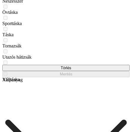
Neszesszer
Övtáska
Sporttáska
Táska
Tornazsák
Utazós hátizsák
Utazótáska
Törlés
Mentés
Válltáska
Alapanyag