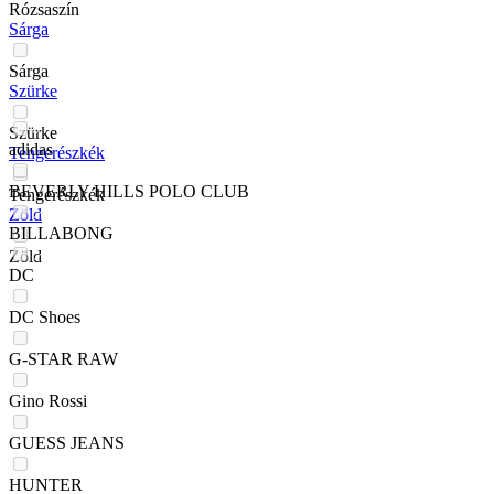
Rózsaszín
Sárga
Sárga
Szürke
Szürke
adidas
Tengerészkék
BEVERLY HILLS POLO CLUB
Tengerészkék
Zöld
BILLABONG
Zöld
DC
DC Shoes
G-STAR RAW
Gino Rossi
GUESS JEANS
HUNTER