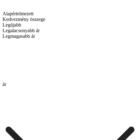
Alapértelmezett
Kedvezmény összege
Legújabb
Legalacsonyabb ár
Legmagasabb ár
ár