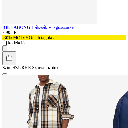
BILLABONG
Hátizsák Világosszürke
7 995 Ft
-30% MODIVOclub tagoknak
Új kollekció
Szín:
SZÜRKE
Színváltozatok