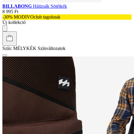
BILLABONG
Hátizsák Sötétkék
8 995 Ft
-30% MODIVOclub tagoknak
Új kollekció
Szín:
MÉLYKÉK
Színváltozatok