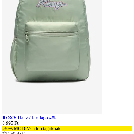
ROXY
Hátizsák Világoszöld
8 995 Ft
-30% MODIVOclub tagoknak
Új kollekció