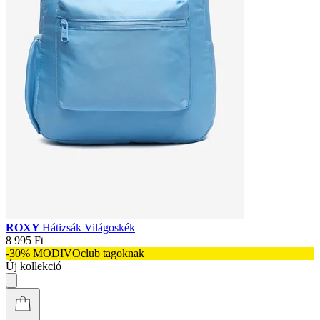
ROXY
Hátizsák Világoskék
8 995 Ft
-30% MODIVOclub tagoknak
Új kollekció