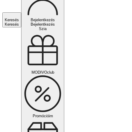
Keresés
Bejelentkezés
Keresés
Bejelentkezés
Szia
MODIVOclub
Promócióim