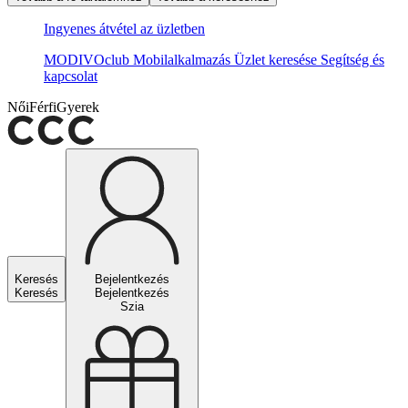
Ingyenes átvétel az üzletben
MODIVOclub
Mobilalkalmazás
Üzlet keresése
Segítség és
kapcsolat
Női
Férfi
Gyerek
Keresés
Bejelentkezés
Keresés
Bejelentkezés
Szia