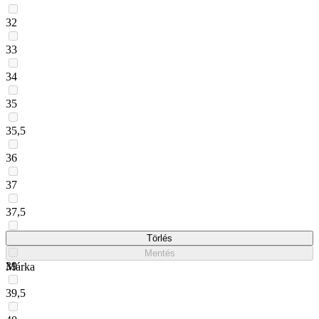
32
33
34
35
35,5
36
37
37,5
38
Törlés
Mentés
39
Márka
39,5