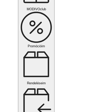
MODIVOclub
Promócióim
Rendeléseim