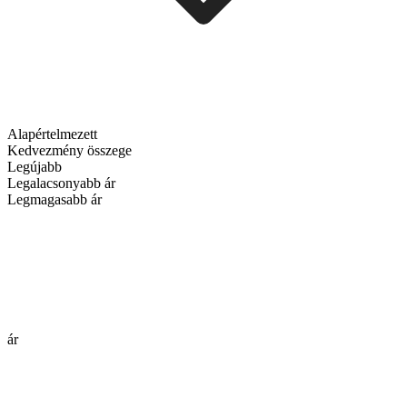
Alapértelmezett
Kedvezmény összege
Legújabb
Legalacsonyabb ár
Legmagasabb ár
ár