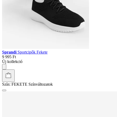
Sprandi
Sportcipők Fekete
9 995 Ft
Új kollekció
Szín:
FEKETE
Színváltozatok