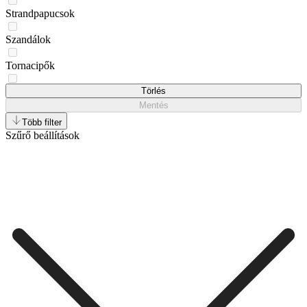
Strandpapucsok
Szandálok
Tornacipők
Zokni
Törlés
Mentés
Több filter
Szűrő beállítások