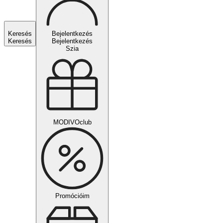
Keresés
Bejelentkezés
Keresés
Bejelentkezés
Szia
MODIVOclub
Promócióim