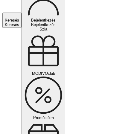
Keresés
Bejelentkezés
Keresés
Bejelentkezés
Szia
MODIVOclub
Promócióim