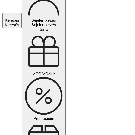
Keresés
Bejelentkezés
Keresés
Bejelentkezés
Szia
MODIVOclub
Promócióim