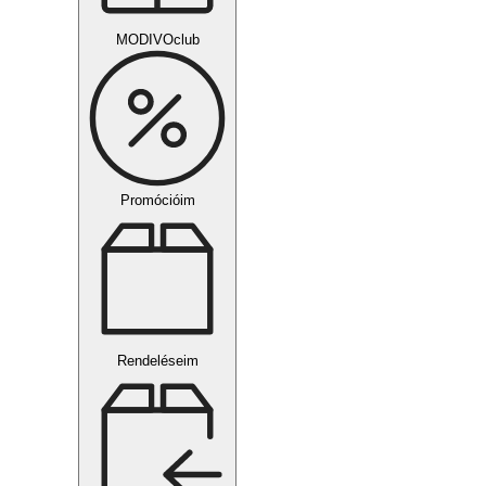
MODIVOclub
Promócióim
Rendeléseim