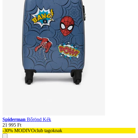
Spiderman
Bőrönd Kék
21 995 Ft
-30% MODIVOclub tagoknak