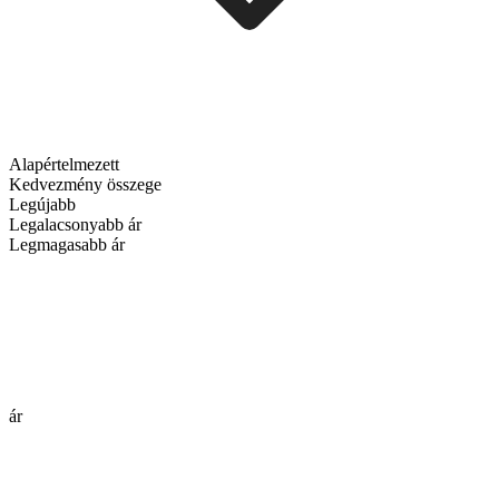
Alapértelmezett
Kedvezmény összege
Legújabb
Legalacsonyabb ár
Legmagasabb ár
ár