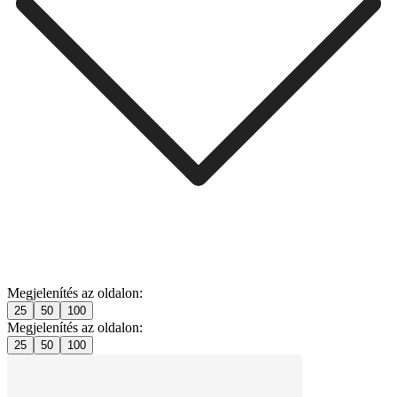
Megjelenítés az oldalon:
25
50
100
Megjelenítés az oldalon:
25
50
100