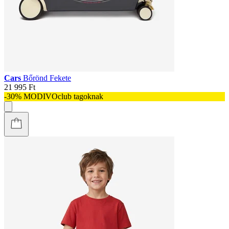
Cars
Bőrönd Fekete
21 995 Ft
-30% MODIVOclub tagoknak