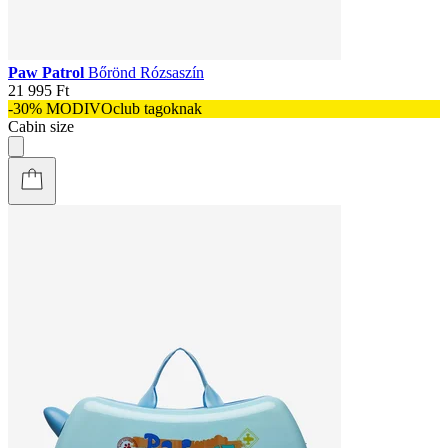
Paw Patrol
Bőrönd Rózsaszín
21 995 Ft
-30% MODIVOclub tagoknak
Cabin size