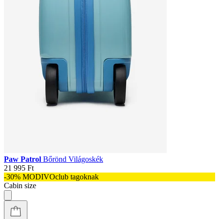
Paw Patrol
Bőrönd Világoskék
21 995 Ft
-30% MODIVOclub tagoknak
Cabin size