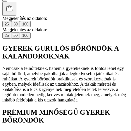
Megjelenítés az oldalon:
25
50
100
Megjelenítés az oldalon:
25
50
100
GYEREK GURULÓS BŐRÖNDÖK A
KALANDOROKNAK
Nemcsak a felnőtteknek, hanem a gyerekeknek is fontos lehet egy
saját bőrönd, amelybe pakolhatják a legkedvesebb játékaikat és
ruháikat. A gyerek bőröndök praktikusak és szórakoztatóak is
egyben, melyek ideálisak az utazásokhoz. A táskák méretei és
kialakítása is a kicsik igényeinek megfelelően lettek tervezve, a
legtöbb modellen pedig kedves minták jelennek meg, amelyek még
inkább feldobják a kis utazók hangulatát.
PRÉMIUM MINŐSÉGŰ GYEREK
BŐRÖNDÖK