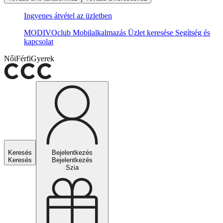
Ingyenes átvétel az üzletben
MODIVOclub
Mobilalkalmazás
Üzlet keresése
Segítség és
kapcsolat
Női
Férfi
Gyerek
Keresés
Bejelentkezés
Keresés
Bejelentkezés
Szia