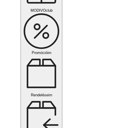
MODIVOclub
Promócióim
Rendeléseim