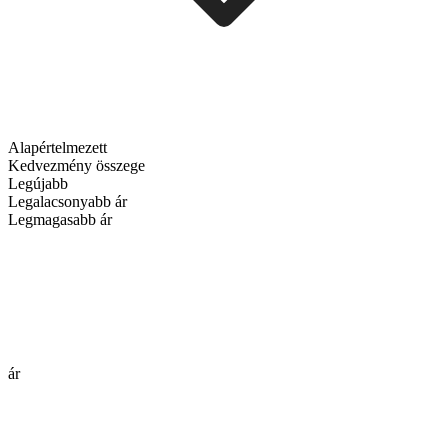
Alapértelmezett
Kedvezmény összege
Legújabb
Legalacsonyabb ár
Legmagasabb ár
ár