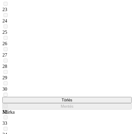
23
24
25
26
27
28
29
30
31
Törlés
Mentés
32
Márka
33