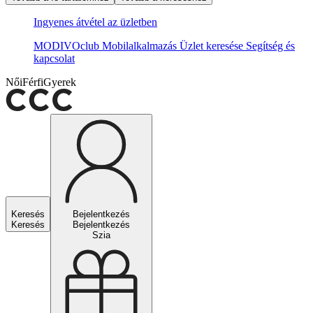
Ingyenes átvétel az üzletben
MODIVOclub
Mobilalkalmazás
Üzlet keresése
Segítség és
kapcsolat
Női
Férfi
Gyerek
Keresés
Bejelentkezés
Keresés
Bejelentkezés
Szia