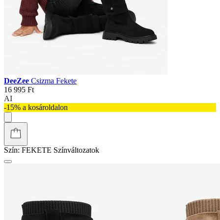
DeeZee
Csizma Fekete
16 995 Ft
AI
-15% a kosároldalon
Szín:
FEKETE
Színváltozatok