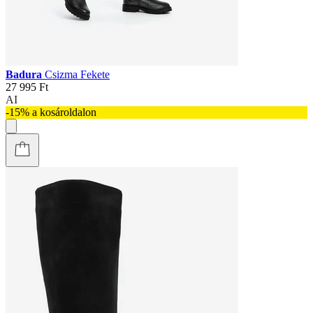
Badura
Csizma Fekete
27 995 Ft
AI
-15% a kosároldalon