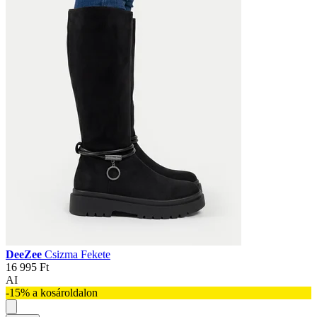
DeeZee
Csizma Fekete
16 995 Ft
AI
-15% a kosároldalon