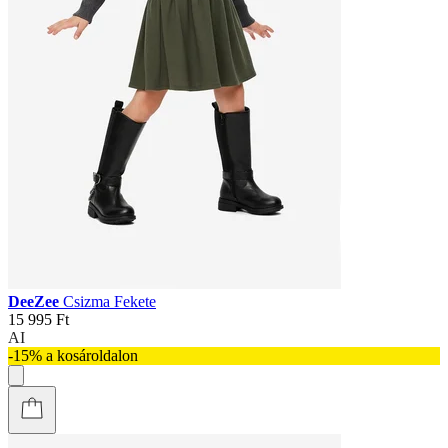
DeeZee
Csizma Fekete
15 995 Ft
AI
-15% a kosároldalon