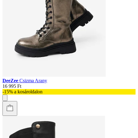
DeeZee
Csizma Arany
16 995 Ft
-15% a kosároldalon