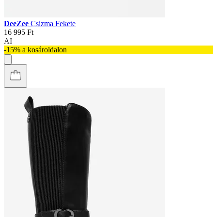
DeeZee
Csizma Fekete
16 995 Ft
AI
-15% a kosároldalon