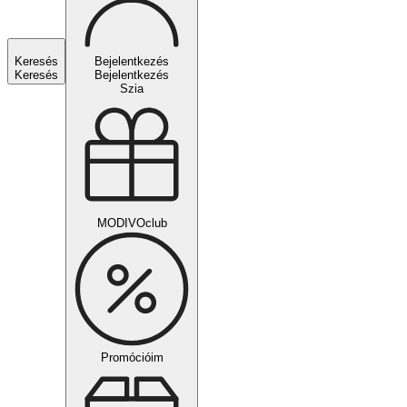
Keresés
Bejelentkezés
Keresés
Bejelentkezés
Szia
MODIVOclub
Promócióim