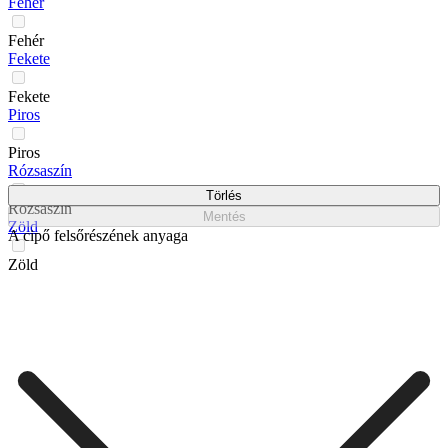
Fehér
Fehér
Fekete
Fekete
Piros
Piros
Rózsaszín
Törlés
Rózsaszín
Mentés
Zöld
A cipő felsőrészének anyaga
Zöld