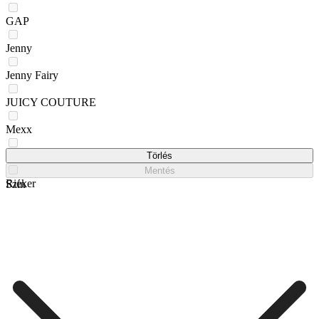
GAP
Jenny
Jenny Fairy
JUICY COUTURE
Mexx
REMONTE
Törlés
Mentés
Rieker
Szín