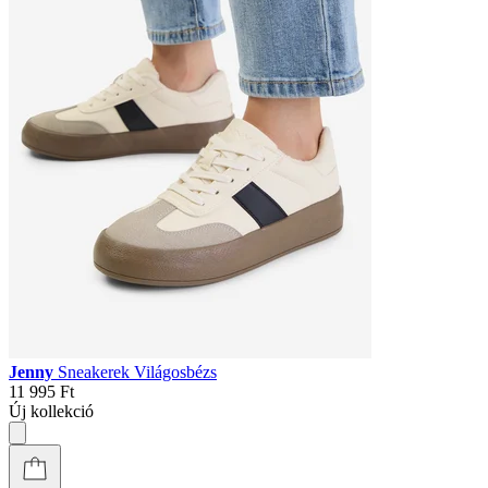
Jenny
Sneakerek Világosbézs
11 995 Ft
Új kollekció