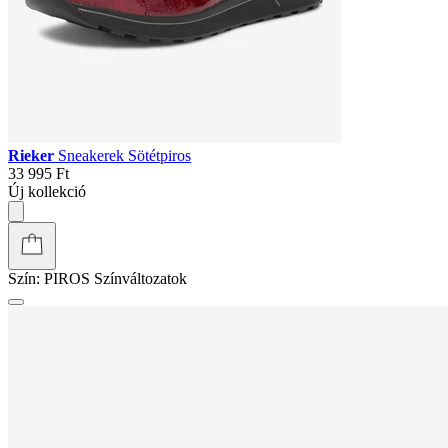
Rieker
Sneakerek Sötétpiros
33 995 Ft
Új kollekció
Szín:
PIROS
Színváltozatok