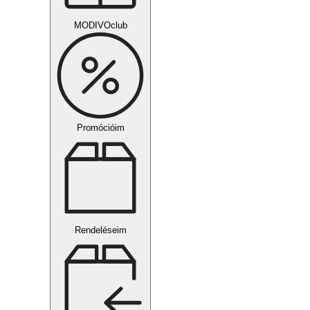
MODIVOclub
Promócióim
Rendeléseim