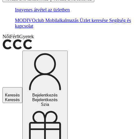
Ingyenes átvétel az üzletben
MODIVOclub
Mobilalkalmazás
Üzlet keresése
Segítség és
kapcsolat
Női
Férfi
Gyerek
Keresés
Bejelentkezés
Keresés
Bejelentkezés
Szia