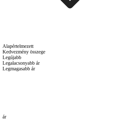
Alapértelmezett
Kedvezmény összege
Legújabb
Legalacsonyabb ár
Legmagasabb ár
ár