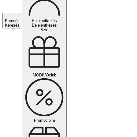
Keresés
Bejelentkezés
Keresés
Bejelentkezés
Szia
MODIVOclub
Promócióim