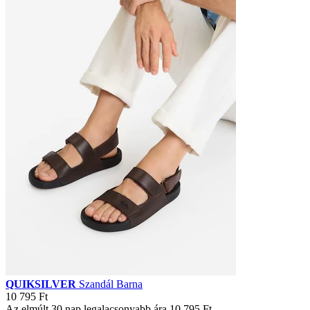
QUIKSILVER
Szandál Barna
10 795 Ft
Az elmúlt 30 nap legalacsonyabb ára
10 795 Ft