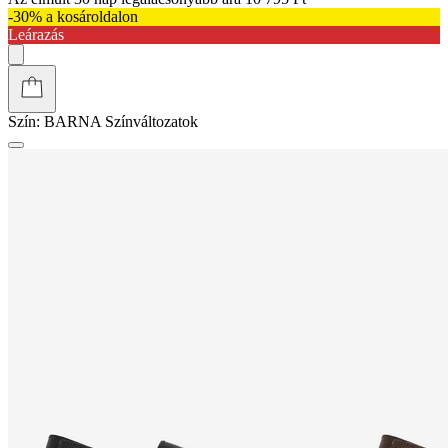
-30% a kosároldalon
Leárazás
Szín:
BARNA
Színváltozatok