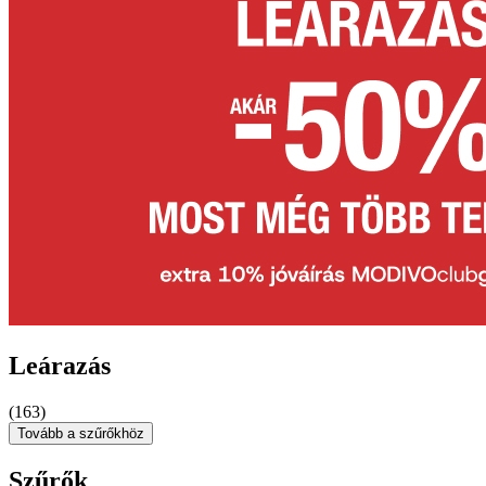
Leárazás
(163)
Tovább a szűrőkhöz
Szűrők