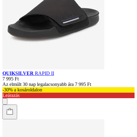
QUIKSILVER
RAPID II
7 995 Ft
Az elmúlt 30 nap legalacsonyabb ára
7 995 Ft
-30% a kosároldalon
Leárazás