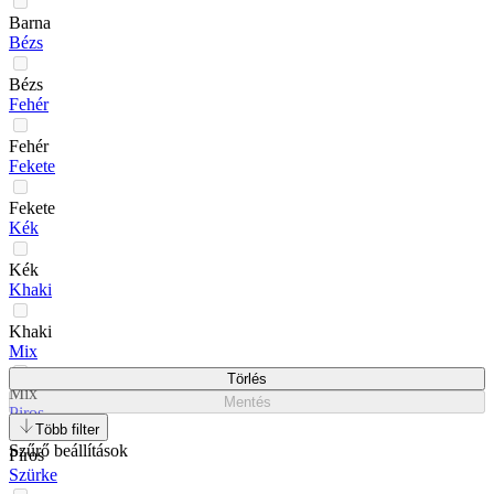
Barna
Bézs
Bézs
Fehér
Fehér
Fekete
Fekete
Kék
Kék
Khaki
Khaki
Mix
Törlés
Mix
Mentés
Piros
Több filter
Szűrő beállítások
Piros
Szürke