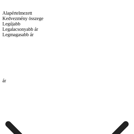
Alapértelmezett
Kedvezmény összege
Legújabb
Legalacsonyabb ár
Legmagasabb ár
ár