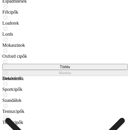
Espadrillesek
Félcipők
Loaferek
Lords
Mokaszinok
Oxford cipők
Papucsok
Törlés
Mentés
Sneakerek
Dekorációk
Sportcipők
Szandálok
Teniszcipők
Tornacipők