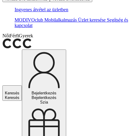
Ingyenes átvétel az üzletben
MODIVOclub
Mobilalkalmazás
Üzlet keresése
Segítség és
kapcsolat
Női
Férfi
Gyerek
Keresés
Bejelentkezés
Keresés
Bejelentkezés
Szia