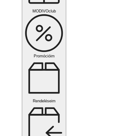
MODIVOclub
Promócióim
Rendeléseim