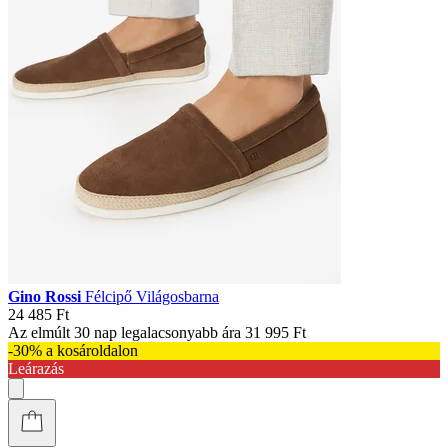
Gino Rossi
Félcipő Világosbarna
24 485 Ft
Az elmúlt 30 nap legalacsonyabb ára
31 995 Ft
-30% a kosároldalon
Leárazás