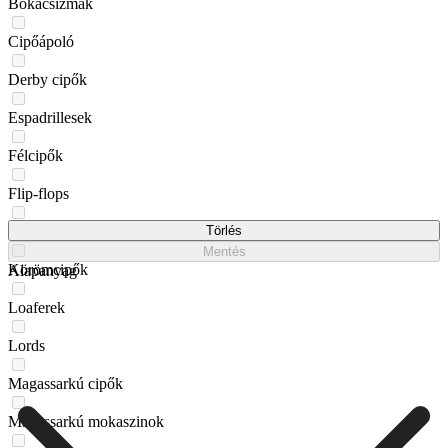
Bokacsizmák
Cipőápoló
Derby cipők
Espadrillesek
Félcipők
Flip-flops
Gumicsizmák
Törlés
Mentés
Körömcipők
Alapanyag
Loaferek
Lords
Magassarkú cipők
Magassarkú mokaszinok