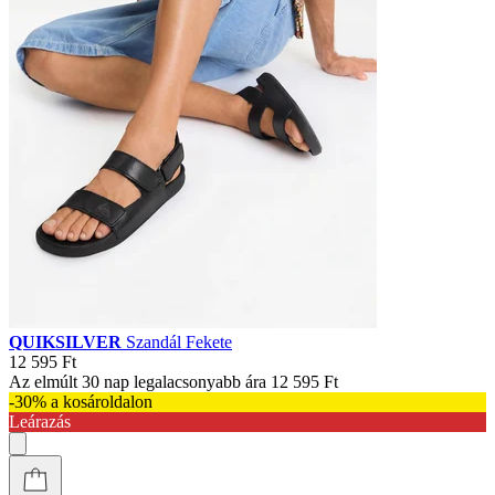
QUIKSILVER
Szandál Fekete
12 595 Ft
Az elmúlt 30 nap legalacsonyabb ára
12 595 Ft
-30% a kosároldalon
Leárazás