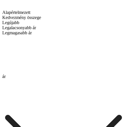
Alapértelmezett
Kedvezmény összege
Legújabb
Legalacsonyabb ár
Legmagasabb ár
ár