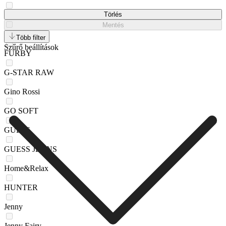
DeeZee
Törlés
Mentés
EVA MINGE
Több filter
Szűrő beállítások
FURBY
G-STAR RAW
Gino Rossi
GO SOFT
GUESS
GUESS JEANS
Home&Relax
HUNTER
Jenny
Jenny Fairy