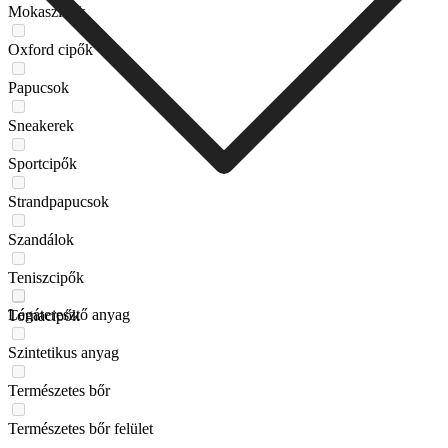
Mokaszinok
Oxford cipők
Papucsok
Sneakerek
Sportcipők
Strandpapucsok
Szandálok
Teniszcipők
Légáteresztő anyag
Tornacipők
Szintetikus anyag
Természetes bőr
Természetes bőr felület