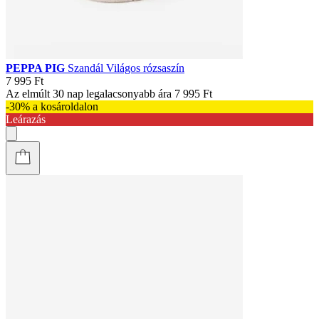
PEPPA PIG
Szandál Világos rózsaszín
7 995 Ft
Az elmúlt 30 nap legalacsonyabb ára
7 995 Ft
-30% a kosároldalon
Leárazás