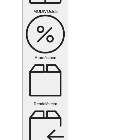
MODIVOclub
Promócióim
Rendeléseim