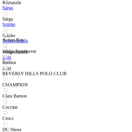
Rózsaszín
Sárga
Sárga
Szürke
Szürke
Action Boy
Tengerészkék
adidas Sportswear
Tengerészkék
Zöld
Badura
Zöld
BEVERLY HILLS POLO CLUB
CHAMPION
Clara Barson
Coccine
Crocs
DC Shoes