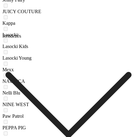
JUICY COUTURE
Kappa
Lasocki
Rendezés
Lasocki Kids
Lasocki Young
Mexx
NAUTICA
Nelli Blu
NINE WEST
Paw Patrol
PEPPA PIG