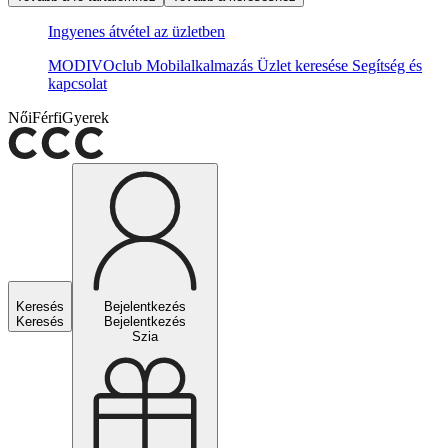
Ingyenes átvétel az üzletben
MODIVOclub
Mobilalkalmazás
Üzlet keresése
Segítség és
kapcsolat
Női
Férfi
Gyerek
Keresés
Bejelentkezés
Keresés
Bejelentkezés
Szia