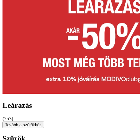
Leárazás
(753)
Tovább a szűrőkhöz
Szűrők