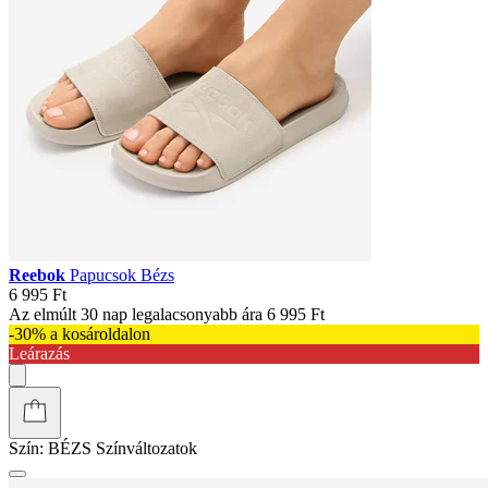
Reebok
Papucsok Bézs
6 995 Ft
Az elmúlt 30 nap legalacsonyabb ára
6 995 Ft
-30% a kosároldalon
Leárazás
Szín:
BÉZS
Színváltozatok