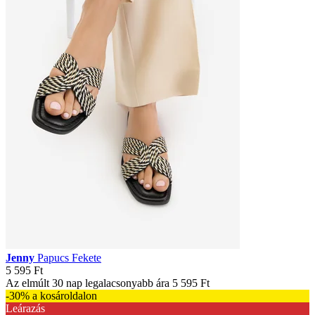
Jenny
Papucs Fekete
5 595 Ft
Az elmúlt 30 nap legalacsonyabb ára
5 595 Ft
-30% a kosároldalon
Leárazás