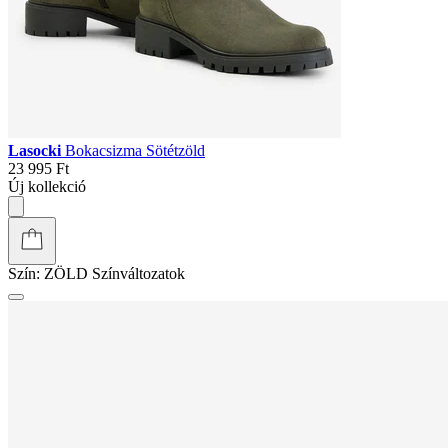
Lasocki
Bokacsizma Sötétzöld
23 995 Ft
Új kollekció
Szín:
ZÖLD
Színváltozatok