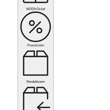
MODIVOclub
Promócióim
Rendeléseim