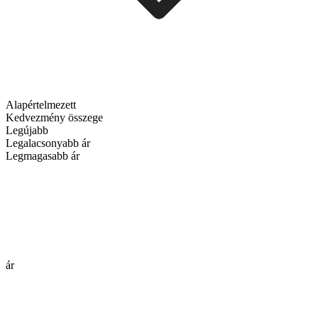
Alapértelmezett
Kedvezmény összege
Legújabb
Legalacsonyabb ár
Legmagasabb ár
ár