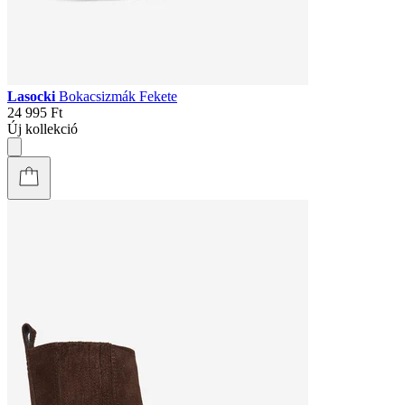
Lasocki
Bokacsizmák Fekete
24 995 Ft
Új kollekció