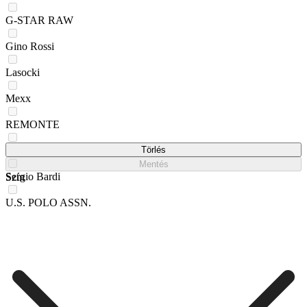
G-STAR RAW
Gino Rossi
Lasocki
Mexx
REMONTE
Rieker
Törlés
Mentés
Sergio Bardi
Szín
U.S. POLO ASSN.