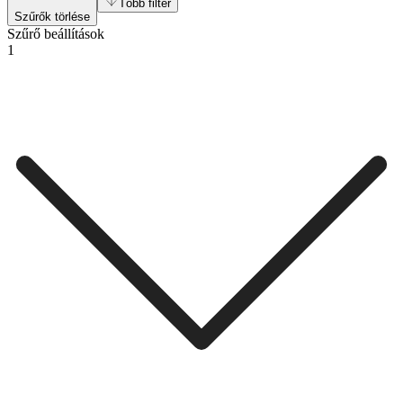
Több filter
Szűrők törlése
Szűrő beállítások
1