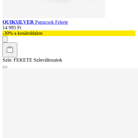
QUIKSILVER
Papucsok Fekete
14 995 Ft
-30% a kosároldalon
Szín:
FEKETE
Színváltozatok