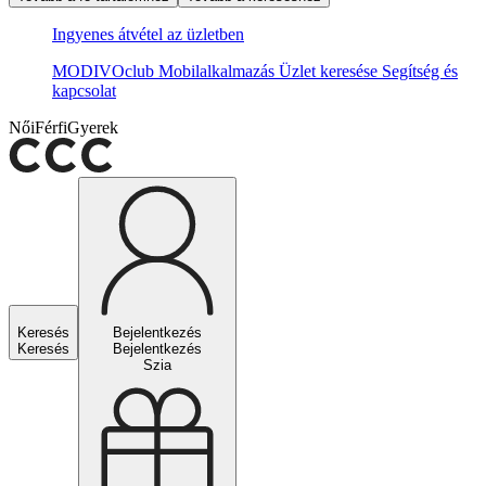
Ingyenes átvétel az üzletben
MODIVOclub
Mobilalkalmazás
Üzlet keresése
Segítség és
kapcsolat
Női
Férfi
Gyerek
Keresés
Bejelentkezés
Keresés
Bejelentkezés
Szia