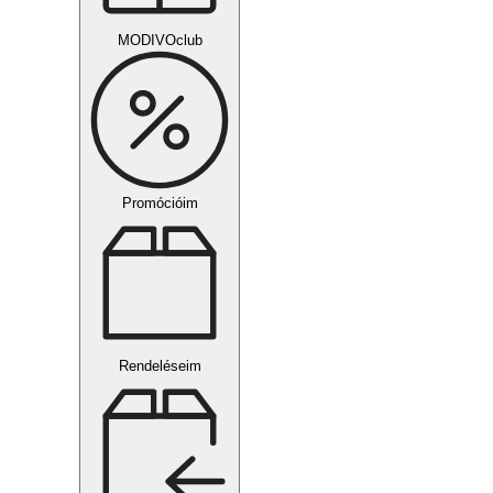
MODIVOclub
Promócióim
Rendeléseim