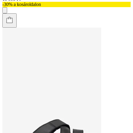
-30% a kosároldalon