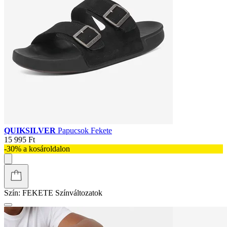
QUIKSILVER
Papucsok Fekete
15 995 Ft
-30% a kosároldalon
Szín:
FEKETE
Színváltozatok