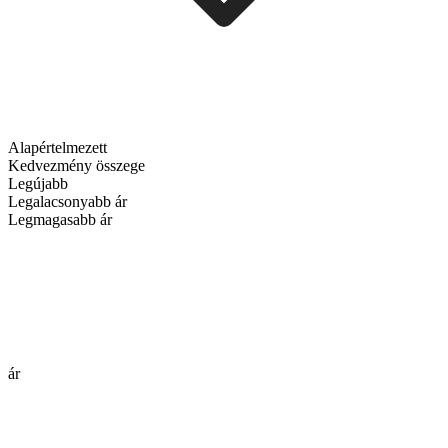
Alapértelmezett
Kedvezmény összege
Legújabb
Legalacsonyabb ár
Legmagasabb ár
ár