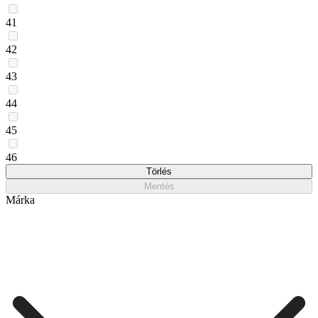
41
42
43
44
45
46
Törlés
Mentés
Márka