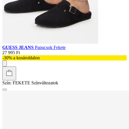
GUESS JEANS
Papucsok Fekete
27 995 Ft
-30% a kosároldalon
Szín:
FEKETE
Színváltozatok