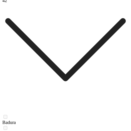
42
Badura