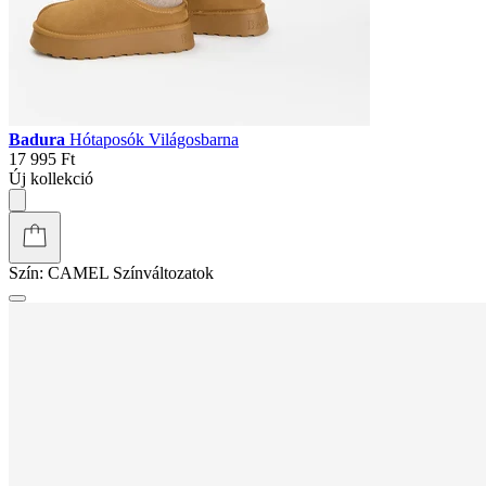
Badura
Hótaposók Világosbarna
17 995 Ft
Új kollekció
Szín:
CAMEL
Színváltozatok