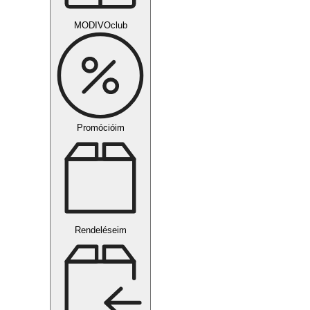
MODIVOclub
Promócióim
Rendeléseim