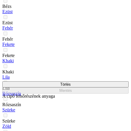
Bézs
Ezüst
Ezüst
Fehér
Fehér
Fekete
Fekete
Khaki
Khaki
Lila
Törlés
Lila
Mentés
Rózsaszín
A cipő felsőrészének anyaga
Rózsaszín
Szürke
Szürke
Zöld