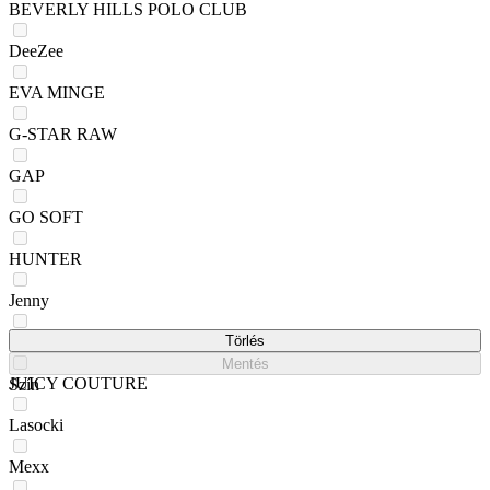
BEVERLY HILLS POLO CLUB
DeeZee
EVA MINGE
G-STAR RAW
GAP
GO SOFT
HUNTER
Jenny
Jenny Fairy
Törlés
Mentés
JUICY COUTURE
Szín
Lasocki
Mexx