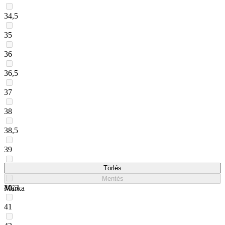
34,5
35
36
36,5
37
38
38,5
39
40
Törlés
Mentés
40,5
Márka
41