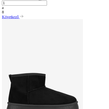
a
8
Következő