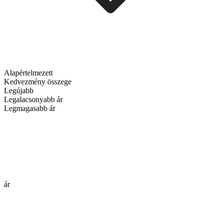
Alapértelmezett
Kedvezmény összege
Legújabb
Legalacsonyabb ár
Legmagasabb ár
ár