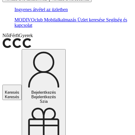
Ingyenes átvétel az üzletben
MODIVOclub
Mobilalkalmazás
Üzlet keresése
Segítség és
kapcsolat
Női
Férfi
Gyerek
Keresés
Bejelentkezés
Keresés
Bejelentkezés
Szia