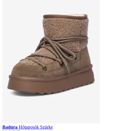
Badura
Hótaposók Szürke