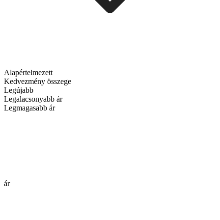
Alapértelmezett
Kedvezmény összege
Legújabb
Legalacsonyabb ár
Legmagasabb ár
ár