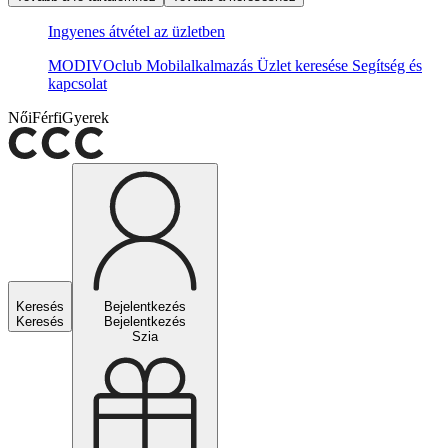
Ingyenes átvétel az üzletben
MODIVOclub
Mobilalkalmazás
Üzlet keresése
Segítség és
kapcsolat
Női
Férfi
Gyerek
Keresés
Bejelentkezés
Keresés
Bejelentkezés
Szia