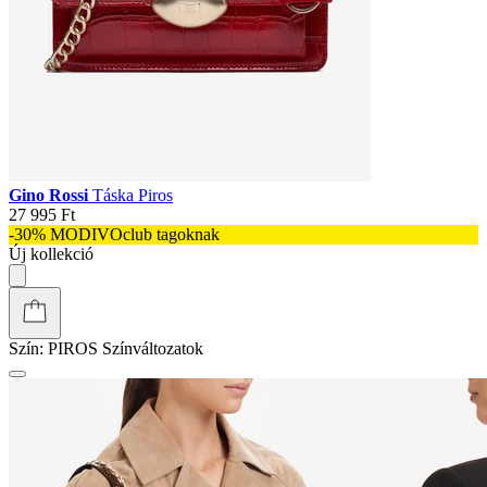
Gino Rossi
Táska Piros
27 995 Ft
-30% MODIVOclub tagoknak
Új kollekció
Szín:
PIROS
Színváltozatok