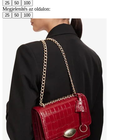
25
50
100
Megjelenítés az oldalon:
25
50
100