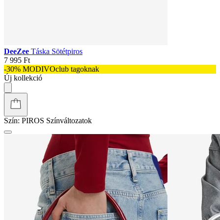
DeeZee
Táska Sötétpiros
7 995 Ft
-30% MODIVOclub tagoknak
Új kollekció
Szín:
PIROS
Színváltozatok