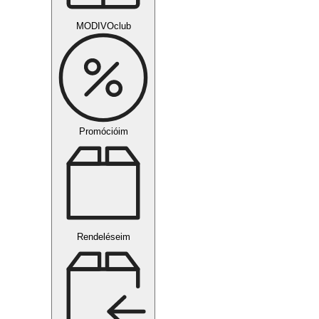
MODIVOclub
Promócióim
Rendeléseim