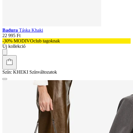
Badura
Táska Khaki
22 995 Ft
-30% MODIVOclub tagoknak
Új kollekció
Szín:
KHEKI
Színváltozatok