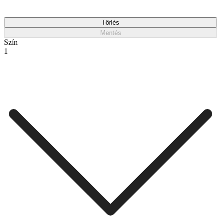
Törlés
Mentés
Szín
1