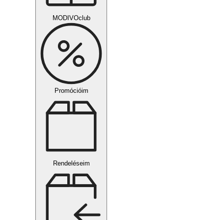
MODIVOclub
Promócióim
Rendeléseim