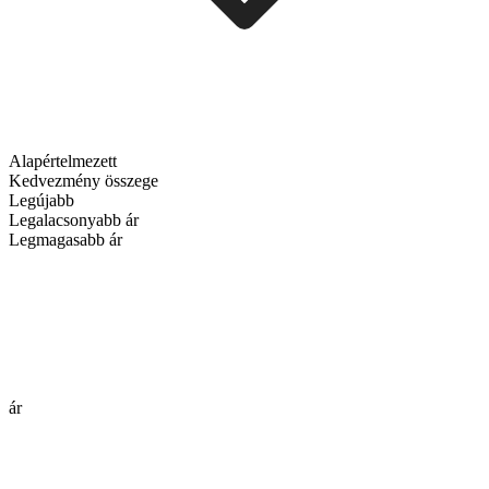
Alapértelmezett
Kedvezmény összege
Legújabb
Legalacsonyabb ár
Legmagasabb ár
ár