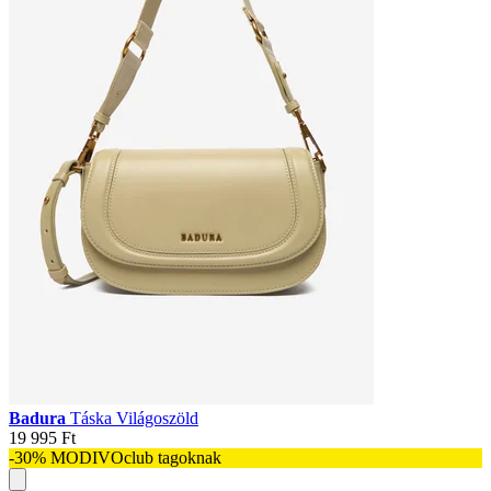
Badura
Táska Világoszöld
19 995 Ft
-30% MODIVOclub tagoknak