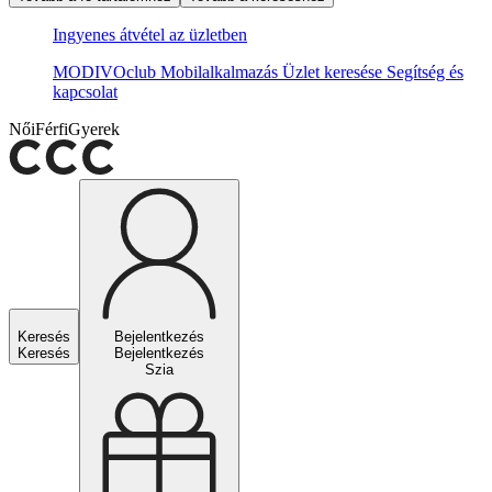
Ingyenes átvétel az üzletben
MODIVOclub
Mobilalkalmazás
Üzlet keresése
Segítség és
kapcsolat
Női
Férfi
Gyerek
Keresés
Bejelentkezés
Keresés
Bejelentkezés
Szia