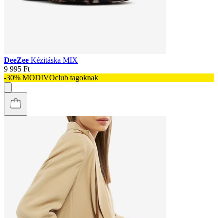
DeeZee
Kézitáska MIX
9 995 Ft
-30% MODIVOclub tagoknak