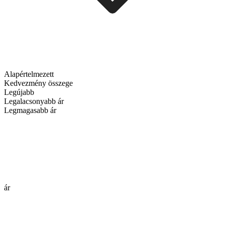
Alapértelmezett
Kedvezmény összege
Legújabb
Legalacsonyabb ár
Legmagasabb ár
ár