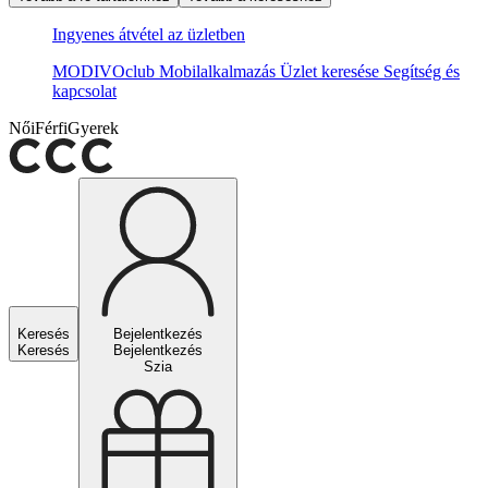
Ingyenes átvétel az üzletben
MODIVOclub
Mobilalkalmazás
Üzlet keresése
Segítség és
kapcsolat
Női
Férfi
Gyerek
Keresés
Bejelentkezés
Keresés
Bejelentkezés
Szia