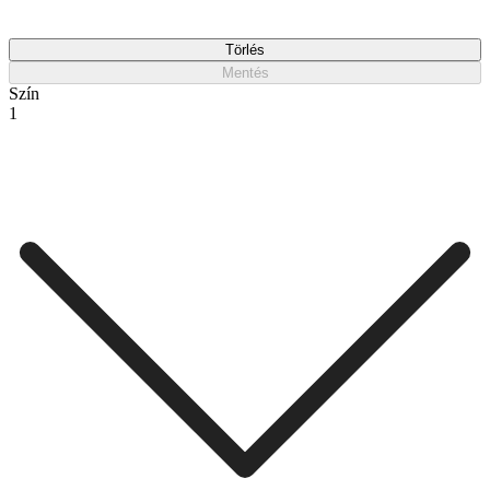
Törlés
Mentés
Szín
1