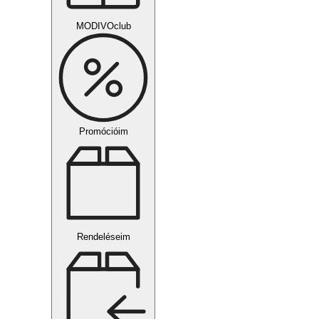
MODIVOclub
Promócióim
Rendeléseim