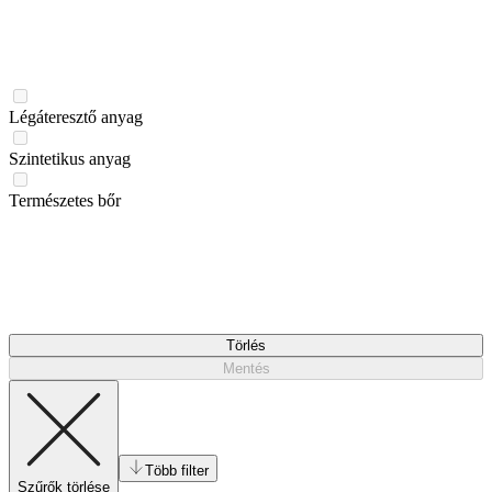
Légáteresztő anyag
Szintetikus anyag
Természetes bőr
Törlés
Mentés
Több filter
Szűrők törlése