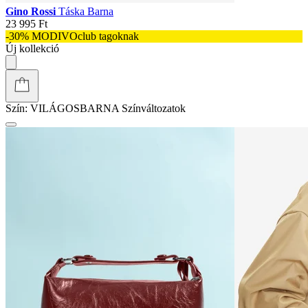
Gino Rossi
Táska Barna
23 995 Ft
-30% MODIVOclub tagoknak
Új kollekció
Szín:
VILÁGOSBARNA
Színváltozatok