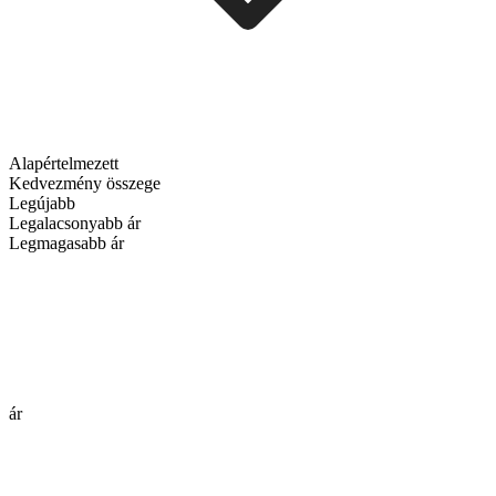
Alapértelmezett
Kedvezmény összege
Legújabb
Legalacsonyabb ár
Legmagasabb ár
ár