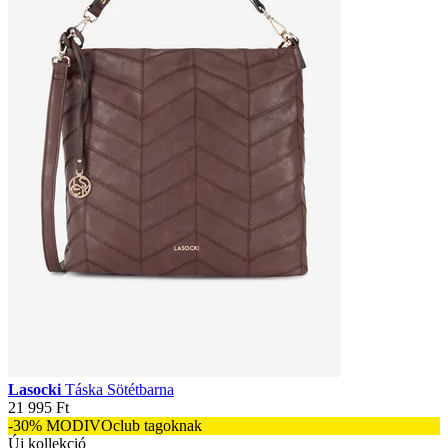
Lasocki
Táska Sötétbarna
21 995 Ft
-30% MODIVOclub tagoknak
Új kollekció