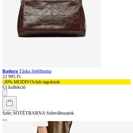
Badura
Táska Sötétbarna
22 995 Ft
-30% MODIVOclub tagoknak
Új kollekció
Szín:
SÖTÉTBARNA
Színváltozatok