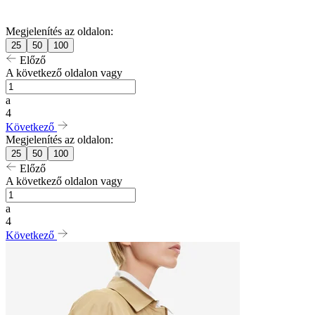
Megjelenítés az oldalon:
25
50
100
Előző
A következő oldalon vagy
a
4
Következő
Megjelenítés az oldalon:
25
50
100
Előző
A következő oldalon vagy
a
4
Következő