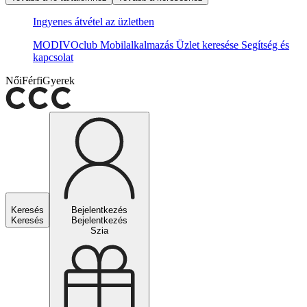
Ingyenes átvétel az üzletben
MODIVOclub
Mobilalkalmazás
Üzlet keresése
Segítség és
kapcsolat
Női
Férfi
Gyerek
Keresés
Bejelentkezés
Keresés
Bejelentkezés
Szia