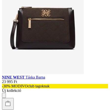
NINE WEST
Táska Barna
23 995 Ft
-30% MODIVOclub tagoknak
Új kollekció