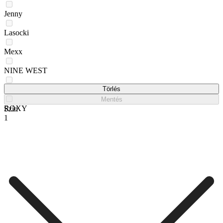
Jenny
Lasocki
Mexx
NINE WEST
Reebok
Törlés
Mentés
ROXY
Szín
1