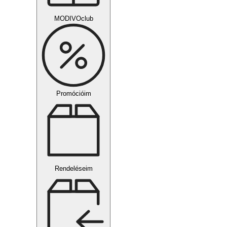
MODIVOclub
Promócióim
Rendeléseim