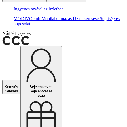
Ingyenes átvétel az üzletben
MODIVOclub
Mobilalkalmazás
Üzlet keresése
Segítség és
kapcsolat
Női
Férfi
Gyerek
Keresés
Bejelentkezés
Keresés
Bejelentkezés
Szia