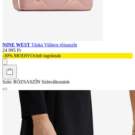
NINE WEST
Táska Világos rózsaszín
24 995 Ft
-30% MODIVOclub tagoknak
Szín:
RÓZSASZÍN
Színváltozatok