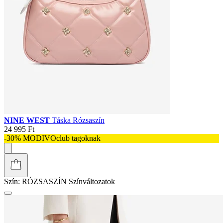
NINE WEST
Táska Rózsaszín
24 995 Ft
-30% MODIVOclub tagoknak
Szín:
RÓZSASZÍN
Színváltozatok