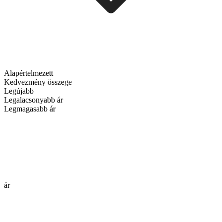
Alapértelmezett
Kedvezmény összege
Legújabb
Legalacsonyabb ár
Legmagasabb ár
ár