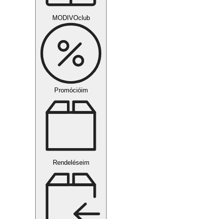
MODIVOclub
Promócióim
Rendeléseim