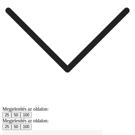
Megjelenítés az oldalon:
25
50
100
Megjelenítés az oldalon:
25
50
100