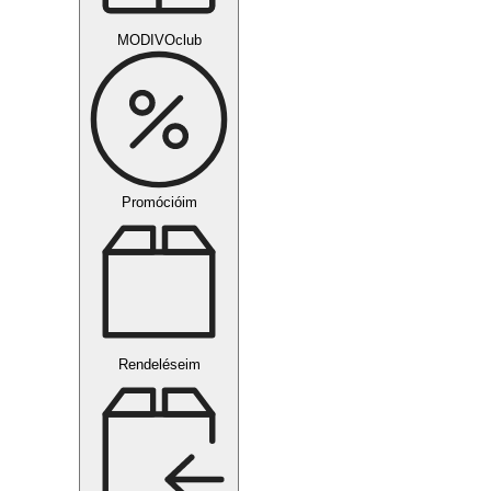
MODIVOclub
Promócióim
Rendeléseim