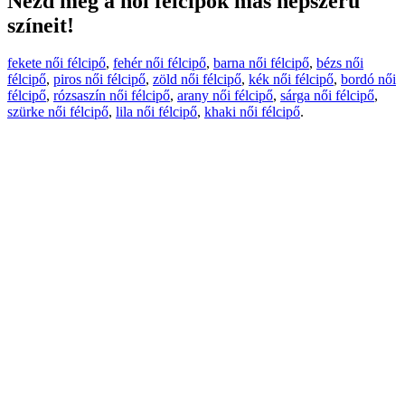
Nézd meg a női félcipők más népszerű
színeit!
fekete női félcipő
,
fehér női félcipő
,
barna női félcipő
,
bézs női
félcipő
,
piros női félcipő
,
zöld női félcipő
,
kék női félcipő
,
bordó női
félcipő
,
rózsaszín női félcipő
,
arany női félcipő
,
sárga női félcipő
,
szürke női félcipő
,
lila női félcipő
,
khaki női félcipő
.