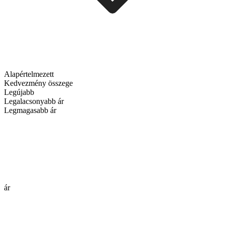
Alapértelmezett
Kedvezmény összege
Legújabb
Legalacsonyabb ár
Legmagasabb ár
ár