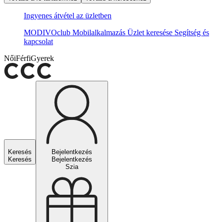
Ingyenes átvétel az üzletben
MODIVOclub
Mobilalkalmazás
Üzlet keresése
Segítség és
kapcsolat
Női
Férfi
Gyerek
Keresés
Bejelentkezés
Keresés
Bejelentkezés
Szia