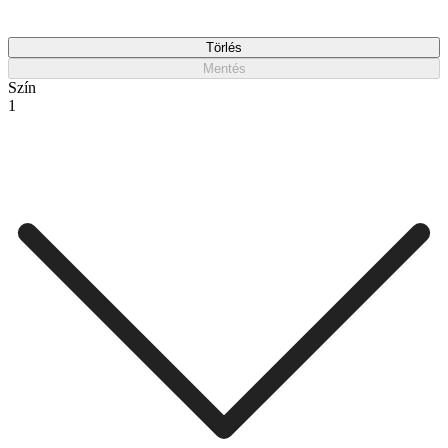
Törlés
Mentés
Szín
1