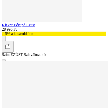
Rieker
Félcipő Ezüst
28 995 Ft
-15% a kosároldalon
Szín:
EZÜST
Színváltozatok