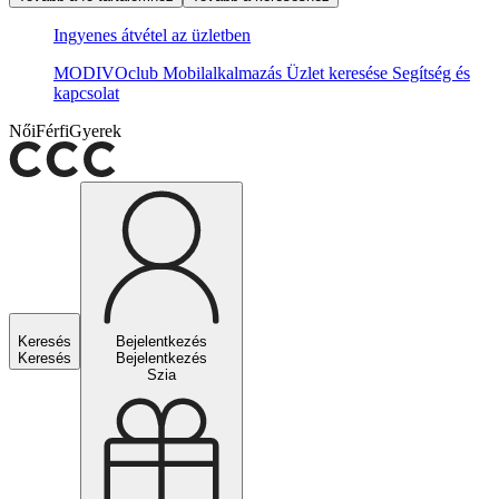
Ingyenes átvétel az üzletben
MODIVOclub
Mobilalkalmazás
Üzlet keresése
Segítség és
kapcsolat
Női
Férfi
Gyerek
Keresés
Bejelentkezés
Keresés
Bejelentkezés
Szia