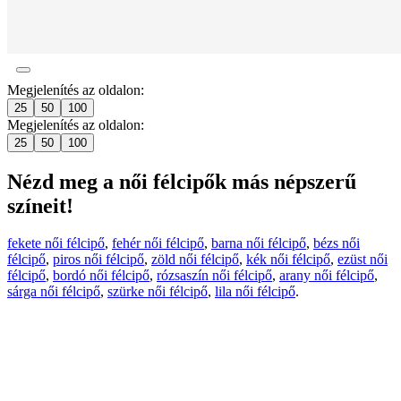
Megjelenítés az oldalon:
25
50
100
Megjelenítés az oldalon:
25
50
100
Nézd meg a női félcipők más népszerű
színeit!
fekete női félcipő
,
fehér női félcipő
,
barna női félcipő
,
bézs női
félcipő
,
piros női félcipő
,
zöld női félcipő
,
kék női félcipő
,
ezüst női
félcipő
,
bordó női félcipő
,
rózsaszín női félcipő
,
arany női félcipő
,
sárga női félcipő
,
szürke női félcipő
,
lila női félcipő
.