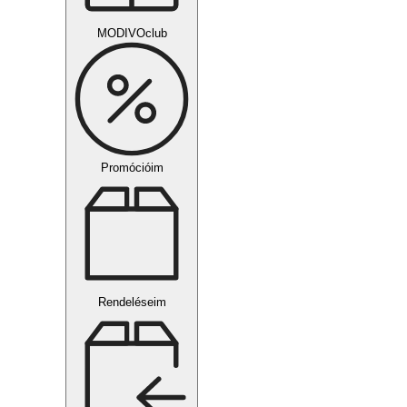
MODIVOclub
Promócióim
Rendeléseim