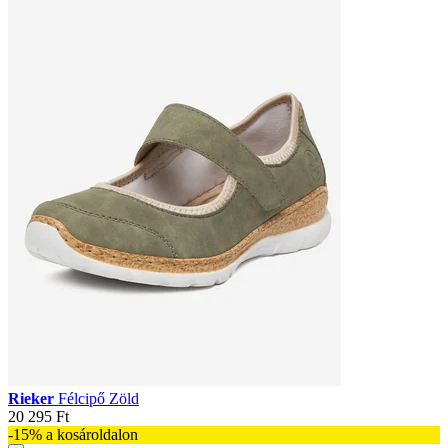
Rieker
Félcipő Zöld
20 295 Ft
-15% a kosároldalon