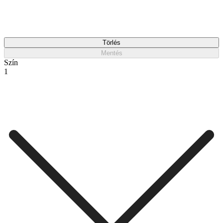
Törlés
Mentés
Szín
1