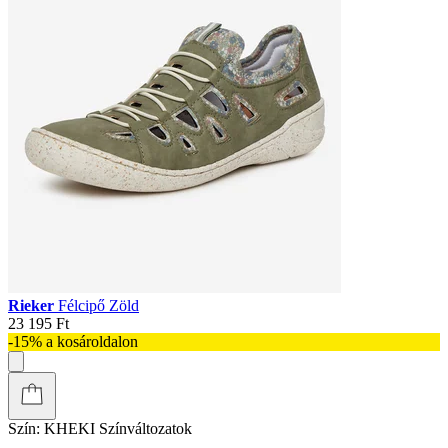
Rieker
Félcipő Zöld
23 195 Ft
-15% a kosároldalon
Szín:
KHEKI
Színváltozatok