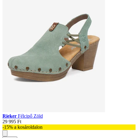
Rieker
Félcipő Zöld
29 995 Ft
-15% a kosároldalon