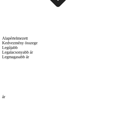
Alapértelmezett
Kedvezmény összege
Legújabb
Legalacsonyabb ár
Legmagasabb ár
ár