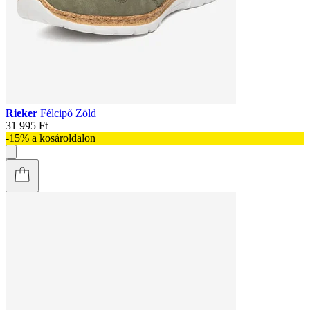
Rieker
Félcipő Zöld
31 995 Ft
-15% a kosároldalon