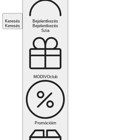
Keresés
Bejelentkezés
Keresés
Bejelentkezés
Szia
MODIVOclub
Promócióim