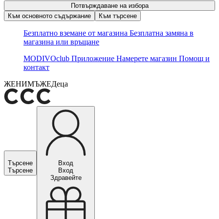
Потвърждаване на избора
Към основното съдържание
Към търсене
Безплатно вземане от магазина
Безплатна замяна в
магазина или връщане
MODIVOclub
Приложение
Намерете магазин
Помощ и
контакт
ЖЕНИ
МЪЖЕ
Деца
Търсене
Вход
Търсене
Вход
Здравейте