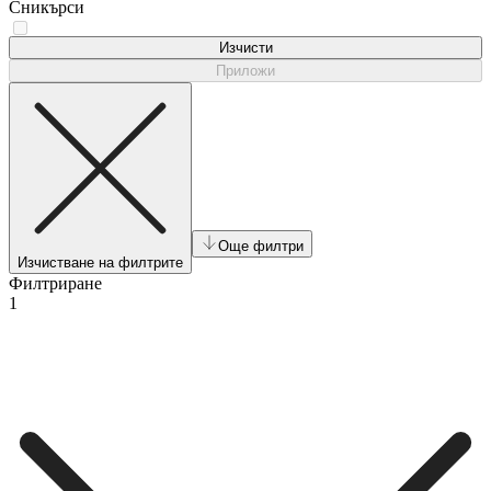
Сникърси
Чехли
Изчисти
Приложи
Още филтри
Изчистване на филтрите
Филтриране
1