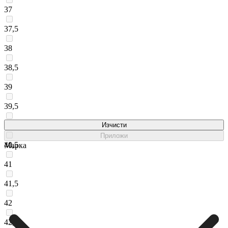
37
37,5
38
38,5
39
39,5
40
Изчисти
Приложи
40,5
Марка
41
41,5
42
42,5