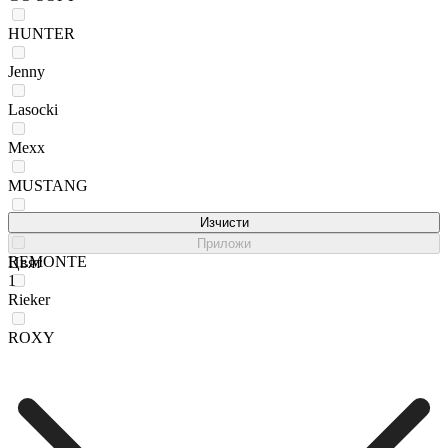
HUNTER
Jenny
Lasocki
Mexx
MUSTANG
Reebok
Изчисти
Приложи
REMONTE
Цвят
1
Rieker
ROXY