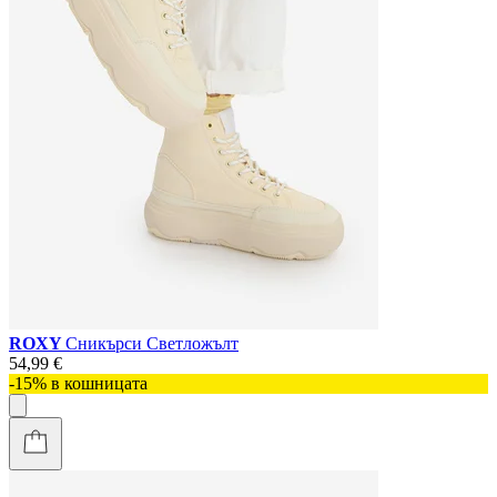
ROXY
Сникърси Светложълт
54,99 €
-15% в кошницата