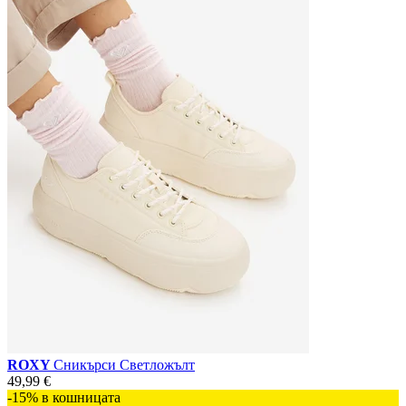
ROXY
Сникърси Светложълт
49,99 €
-15% в кошницата