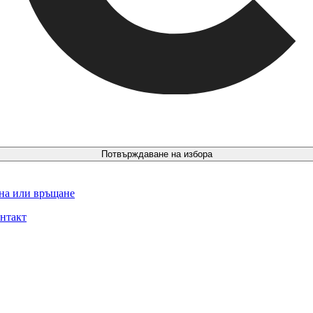
Потвърждаване на избора
ина или връщане
нтакт