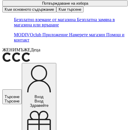
Потвърждаване на избора
Към основното съдържание
Към търсене
Безплатно вземане от магазина
Безплатна замяна в
магазина или връщане
MODIVOclub
Приложение
Намерете магазин
Помощ и
контакт
ЖЕНИ
МЪЖЕ
Деца
Търсене
Вход
Търсене
Вход
Здравейте