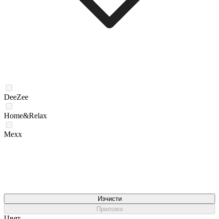
DeeZee
Home&Relax
Mexx
Изчисти
Приложи
Цвят