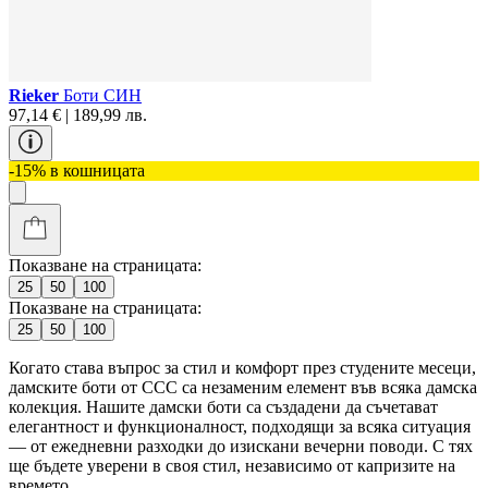
Rieker
Боти СИН
97,14 € | 189,99 лв.
-15% в кошницата
Показване на страницата:
25
50
100
Показване на страницата:
25
50
100
Когато става въпрос за стил и комфорт през студените месеци,
дамските боти от CCC са незаменим елемент във всяка дамска
колекция. Нашите дамски боти са създадени да съчетават
елегантност и функционалност, подходящи за всяка ситуация
— от ежедневни разходки до изискани вечерни поводи. С тях
ще бъдете уверени в своя стил, независимо от капризите на
времето.