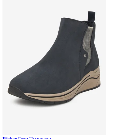
Rieker
Боти Тъмносин