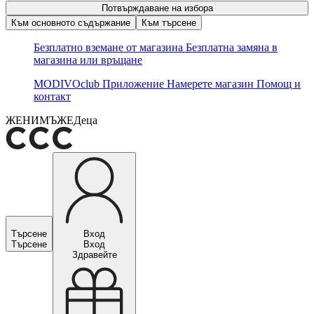
Потвърждаване на избора
Към основното съдържание
Към търсене
Безплатно вземане от магазина
Безплатна замяна в
магазина или връщане
MODIVOclub
Приложение
Намерете магазин
Помощ и
контакт
ЖЕНИ
МЪЖЕ
Деца
Търсене
Вход
Търсене
Вход
Здравейте