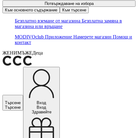
Потвърждаване на избора
Към основното съдържание
Към търсене
Безплатно вземане от магазина
Безплатна замяна в
магазина или връщане
MODIVOclub
Приложение
Намерете магазин
Помощ и
контакт
ЖЕНИ
МЪЖЕ
Деца
Търсене
Вход
Търсене
Вход
Здравейте