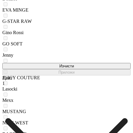
EVA MINGE
G-STAR RAW
Gino Rossi
GO SOFT
Jenny
Jenny Fairy
Изчисти
Приложи
JUICY COUTURE
Цвят
1
Lasocki
Mexx
MUSTANG
NINE WEST