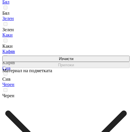
Бял
Бял
Зелен
Зелен
Каки
Каки
Кафяв
Изчисти
Кафяв
Приложи
Сив
Материал на подметката
Сив
Черен
Черен