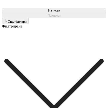
Изчисти
Приложи
Още филтри
Филтриране