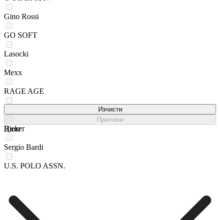
Gino Rossi
GO SOFT
Lasocki
Mexx
RAGE AGE
REMONTE
Изчисти
Приложи
Rieker
Цвят
Sergio Bardi
U.S. POLO ASSN.