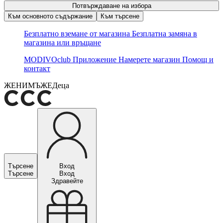
Потвърждаване на избора
Към основното съдържание
Към търсене
Безплатно вземане от магазина
Безплатна замяна в
магазина или връщане
MODIVOclub
Приложение
Намерете магазин
Помощ и
контакт
ЖЕНИ
МЪЖЕ
Деца
Търсене
Вход
Търсене
Вход
Здравейте