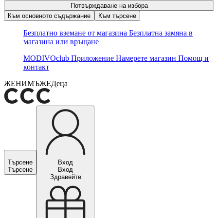
Потвърждаване на избора
Към основното съдържание
Към търсене
Безплатно вземане от магазина
Безплатна замяна в
магазина или връщане
MODIVOclub
Приложение
Намерете магазин
Помощ и
контакт
ЖЕНИ
МЪЖЕ
Деца
Търсене
Вход
Търсене
Вход
Здравейте