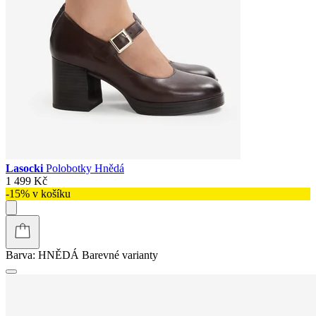
Lasocki
Polobotky Hnědá
1 499 Kč
-15% v košíku
Barva:
HNĚDÁ
Barevné varianty