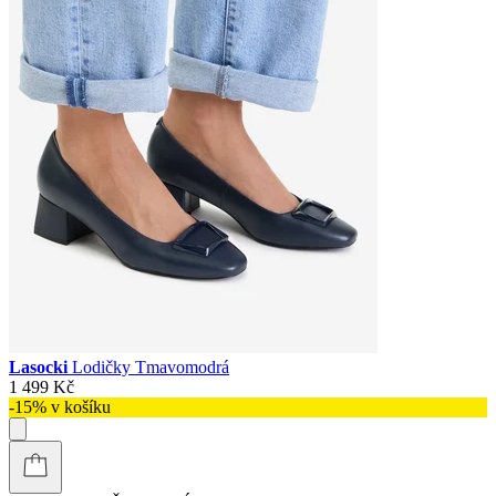
Lasocki
Lodičky Tmavomodrá
1 499 Kč
-15% v košíku