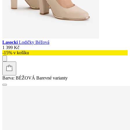
Lasocki
Lodičky Béžová
1 399 Kč
-15% v košíku
Barva:
BÉŽOVÁ
Barevné varianty