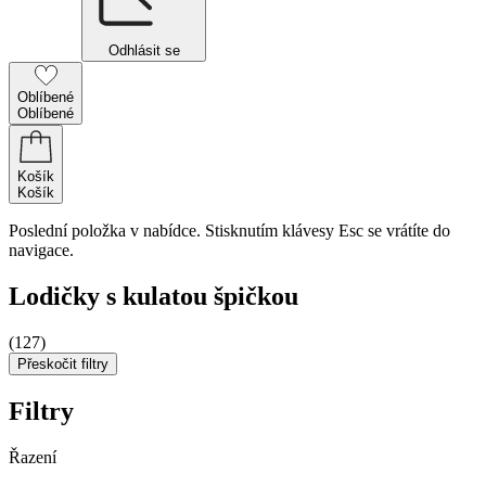
Odhlásit se
Oblíbené
Oblíbené
Košík
Košík
Poslední položka v nabídce. Stisknutím klávesy Esc se vrátíte do
navigace.
Lodičky s kulatou špičkou
(127)
Přeskočit filtry
Filtry
Řazení