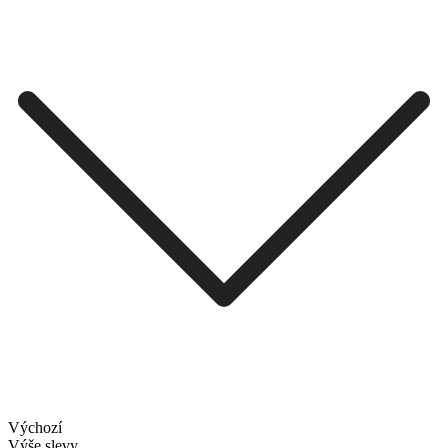
Výchozí
Výše slevy