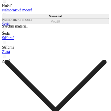
Hnědá
Námořnická modrá
Vymazat
Námořnická modrá
Použít
Šedá
Svrchní materiál
Šedá
Stříbrná
Stříbrná
Zlatá
Zlatá