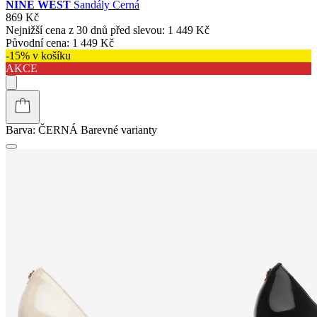
NINE WEST
Sandály Černá
869 Kč
Nejnižší cena z 30 dnů před slevou:
1 449 Kč
Původní cena:
1 449 Kč
-15% v košíku
AKCE
Barva:
ČERNÁ
Barevné varianty