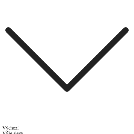
Výchozí
Výše slevy