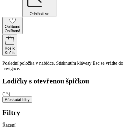
Odhlásit se
Oblíbené
Oblíbené
Košík
Košík
Poslední položka v nabídce. Stisknutím klávesy Esc se vrátíte do
navigace.
Lodičky s otevřenou špičkou
(15)
Přeskočit filtry
Filtry
Řazení