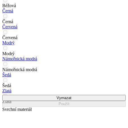
Béžová
Černá
Černá
Červená
Červená
Modrý
Modrý
Námořnická modrá
Námořnická modrá
Šedá
Šedá
Zlatá
Vymazat
Zlatá
Použít
Svrchní materiál