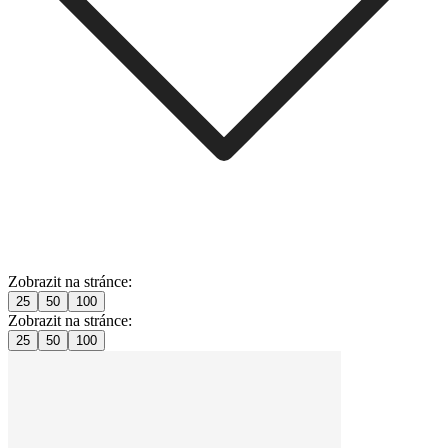
Zobrazit na stránce:
25
50
100
Zobrazit na stránce:
25
50
100