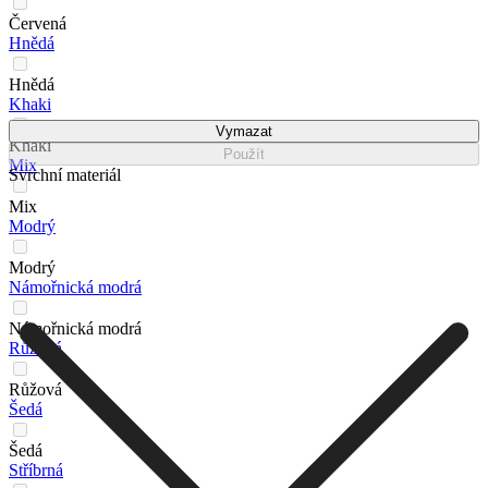
Červená
Hnědá
Hnědá
Khaki
Vymazat
Khaki
Použít
Mix
Svrchní materiál
Mix
Modrý
Modrý
Námořnická modrá
Námořnická modrá
Růžová
Růžová
Šedá
Šedá
Stříbrná