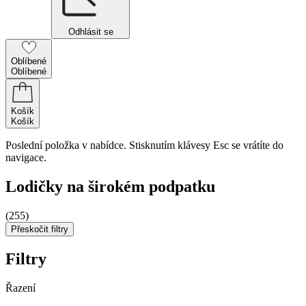
Odhlásit se
Oblíbené
Oblíbené
Košík
Košík
Poslední položka v nabídce. Stisknutím klávesy Esc se vrátíte do
navigace.
Lodičky na širokém podpatku
(255)
Přeskočit filtry
Filtry
Řazení