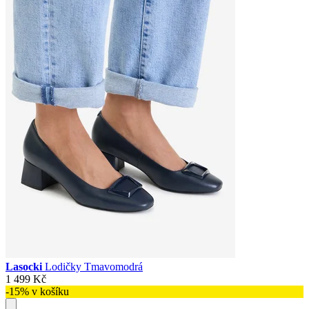
Lasocki
Lodičky Tmavomodrá
1 499 Kč
-15% v košíku