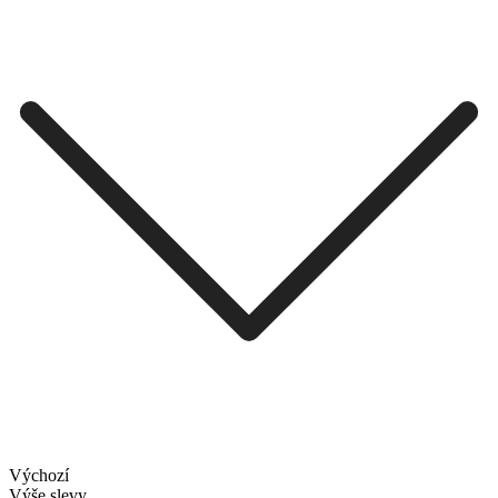
Výchozí
Výše slevy