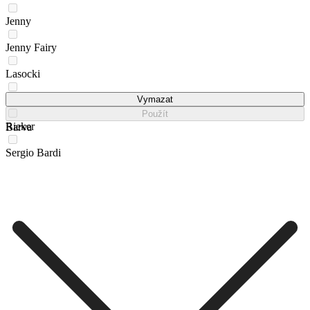
Jenny
Jenny Fairy
Lasocki
NINE WEST
Vymazat
Použít
Rieker
Barva
Sergio Bardi