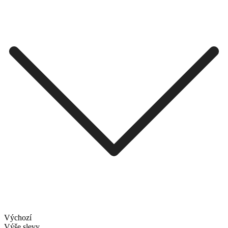
Výchozí
Výše slevy