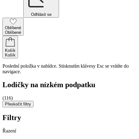
Odhlásit se
Oblíbené
Oblíbené
Košík
Košík
Poslední položka v nabídce. Stisknutím klávesy Esc se vrátíte do
navigace.
Lodičky na nízkém podpatku
(116)
Přeskočit filtry
Filtry
Řazení