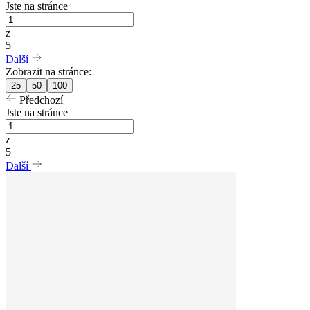
Jste na stránce
z
5
Další
Zobrazit na stránce:
25
50
100
Předchozí
Jste na stránce
z
5
Další