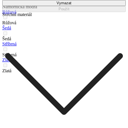
Vymazat
Námořnická modrá
Použít
Růžová
Svrchní materiál
Růžová
Šedá
Šedá
Stříbrná
Stříbrná
Zlatá
Zlatá