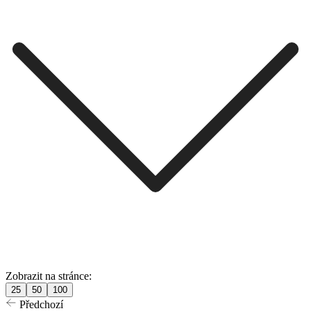
Zobrazit na stránce:
25
50
100
Předchozí