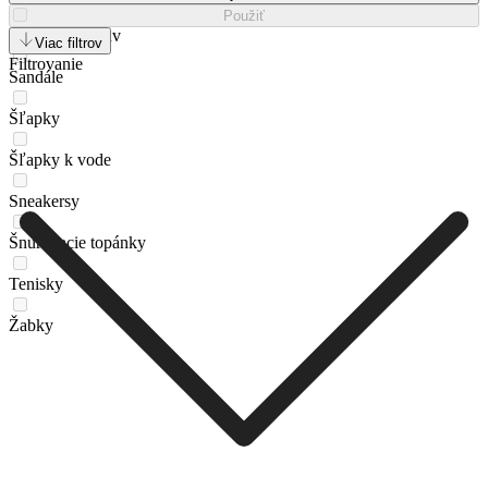
Použiť
Rekreačná obuv
Viac filtrov
Filtrovanie
Sandále
Šľapky
Šľapky k vode
Sneakersy
Šnurovacie topánky
Tenisky
Žabky