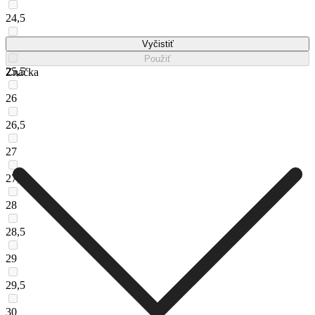
24,5
25
Vyčistiť
Použiť
25,5
Značka
26
26,5
27
27,5
28
28,5
29
29,5
30