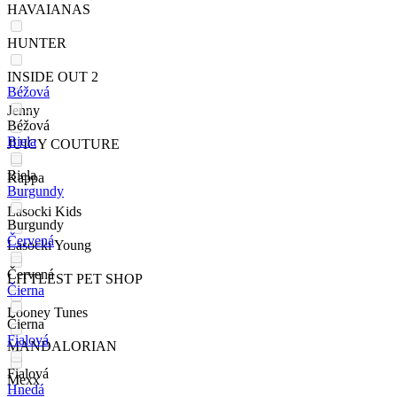
HAVAIANAS
HUNTER
INSIDE OUT 2
Béžová
Jenny
Béžová
Biela
JUICY COUTURE
Biela
Kappa
Burgundy
Lasocki Kids
Burgundy
Červená
Lasocki Young
Červená
LITTLEST PET SHOP
Čierna
Looney Tunes
Čierna
Fialová
MANDALORIAN
Fialová
Mexx
Hnedá