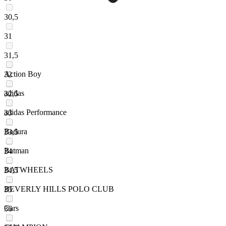
30,5
31
31,5
Action Boy
32
adidas
32,5
adidas Performance
33
Badura
33,5
Batman
34
BATWHEELS
34,5
BEVERLY HILLS POLO CLUB
35
Cars
36