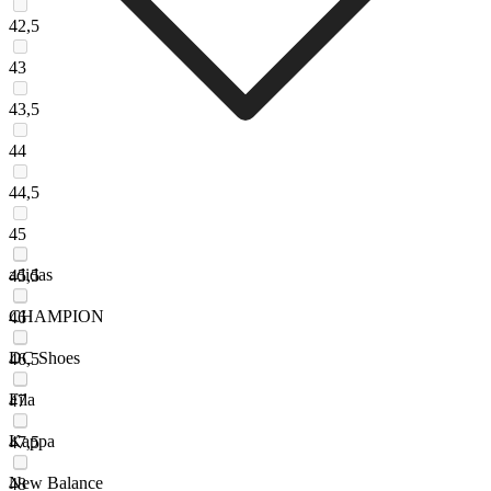
42,5
43
43,5
44
44,5
45
adidas
45,5
CHAMPION
46
DC Shoes
46,5
Fila
47
Kappa
47,5
New Balance
48