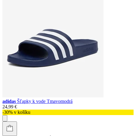
adidas
Šľapky k vode Tmavomodrá
24,99 €
-30% v košíku