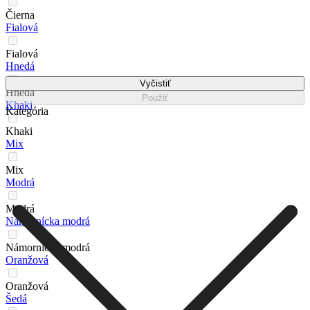
Čierna
Fialová
Fialová
Hnedá
Vyčistiť
Hnedá
Použiť
Khaki
Kategória
Khaki
Mix
Mix
Modrá
Modrá
Námornícka modrá
Námornícka modrá
Oranžová
Oranžová
Šedá