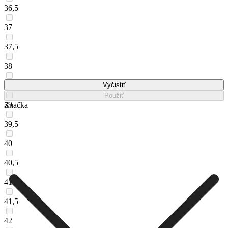
36,5
37
37,5
38
38,5
Vyčistiť
Použiť
39
Značka
39,5
40
40,5
41
41,5
42