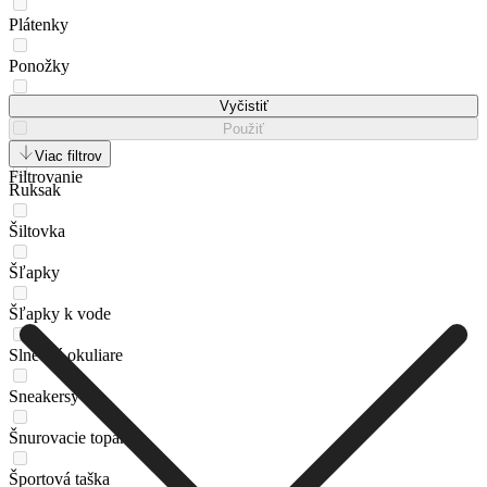
Plátenky
Ponožky
Rekreačná obuv
Vyčistiť
Použiť
Rukavice
Viac filtrov
Filtrovanie
Ruksak
Šiltovka
Šľapky
Šľapky k vode
Slnečné okuliare
Sneakersy
Šnurovacie topánky
Športová taška