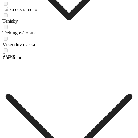
Taška cez rameno
Tenisky
Trekingová obuv
Víkendová taška
Žabky
Zoradenie