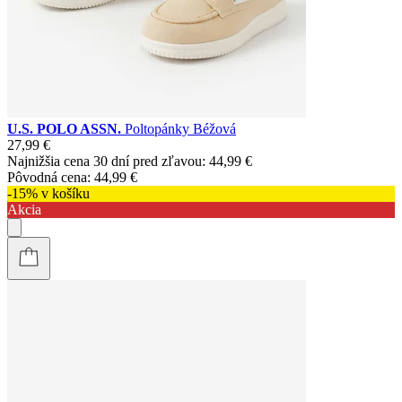
U.S. POLO ASSN.
Poltopánky Béžová
27,99 €
Najnižšia cena 30 dní pred zľavou:
44,99 €
Pôvodná cena:
44,99 €
-15% v košíku
Akcia