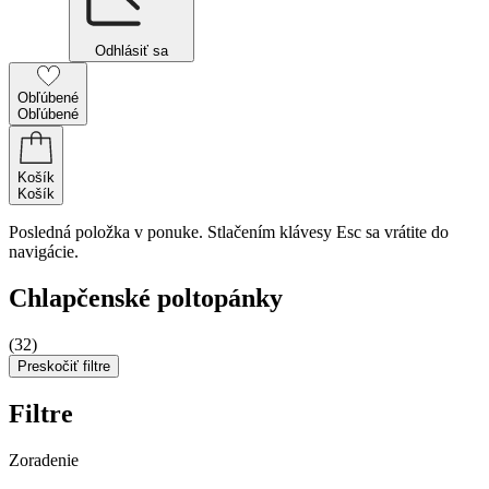
Odhlásiť sa
Obľúbené
Obľúbené
Košík
Košík
Posledná položka v ponuke. Stlačením klávesy Esc sa vrátite do
navigácie.
Chlapčenské poltopánky
(32)
Preskočiť filtre
Filtre
Zoradenie