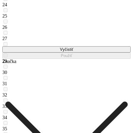
24
25
26
27
28
Vyčistiť
Použiť
29
Značka
30
31
32
33
34
35