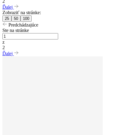
2
Ďalej
Zobraziť na stránke:
25
50
100
Predchádzajúce
Ste na stránke
z
2
Ďalej