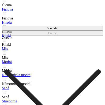
Čierna
Fialová
Fialová
Hnedá
Vyčistiť
Hnedá
Použiť
Khaki
Zvršok
Khaki
Mix
Mix
Modrá
Modrá
Námornícka modrá
Námornícka modrá
Šedá
Šedá
Strieborná