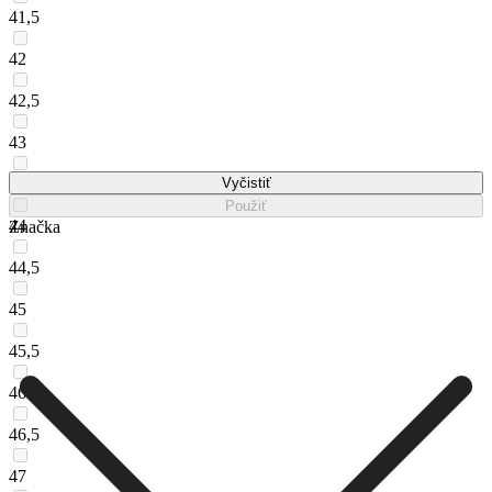
41,5
42
42,5
43
43,5
Vyčistiť
Použiť
44
Značka
44,5
45
45,5
46
46,5
47