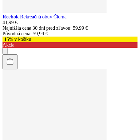
Reebok
Rekreačná obuv Čierna
41,99 €
Najnižšia cena 30 dní pred zľavou:
59,99 €
Pôvodná cena:
59,99 €
-15% v košíku
Akcia