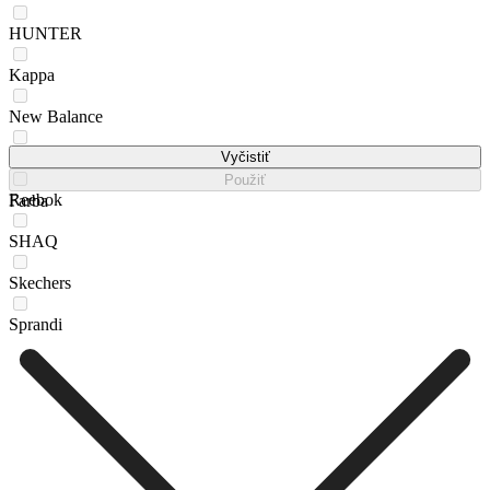
HUNTER
Kappa
New Balance
Puma
Vyčistiť
Použiť
Reebok
Farba
SHAQ
Skechers
Sprandi