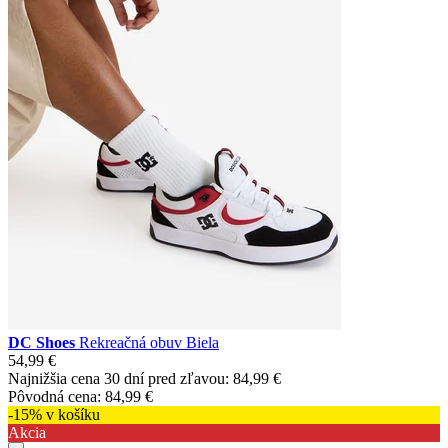
DC Shoes
Rekreačná obuv Biela
54,99 €
Najnižšia cena 30 dní pred zľavou:
84,99 €
Pôvodná cena:
84,99 €
-15% v košíku
Akcia