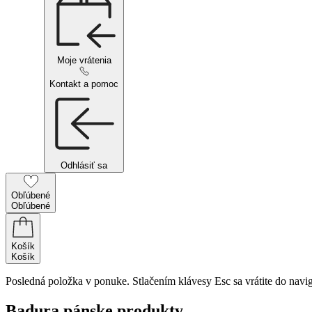
Moje vrátenia
Kontakt a pomoc
Odhlásiť sa
Obľúbené
Obľúbené
Košík
Košík
Posledná položka v ponuke. Stlačením klávesy Esc sa vrátite do navig
Badura pánske produkty