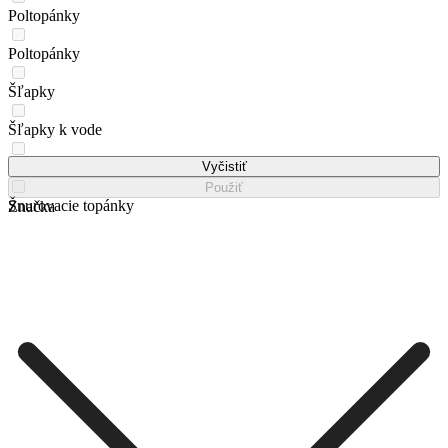
Poltopánky
Poltopánky
Šľapky
Šľapky k vode
Sneakersy
Vyčistiť
Použiť
Šnurovacie topánky
Značka