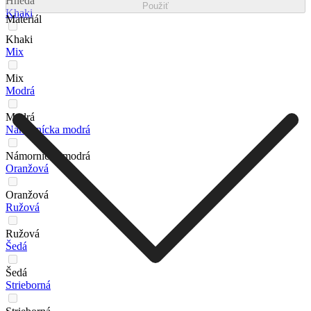
Hnedá
Použiť
Khaki
Materiál
Khaki
Mix
Mix
Modrá
Modrá
Námornícka modrá
Námornícka modrá
Oranžová
Oranžová
Ružová
Ružová
Šedá
Šedá
Strieborná