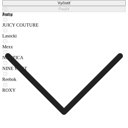
HUNTER
Vyčistiť
Použiť
Jenny
Farba
JUICY COUTURE
Lasocki
Mexx
NAUTICA
NINE WEST
Reebok
ROXY