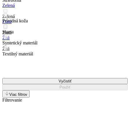
Strieborná
Zelená
Zelená
Prírodná koža
Zlatá
Slama
Zlatá
Žltá
Syntetický materiál
Žltá
Textilný materiál
Vyčistiť
Použiť
Viac filtrov
Filtrovanie