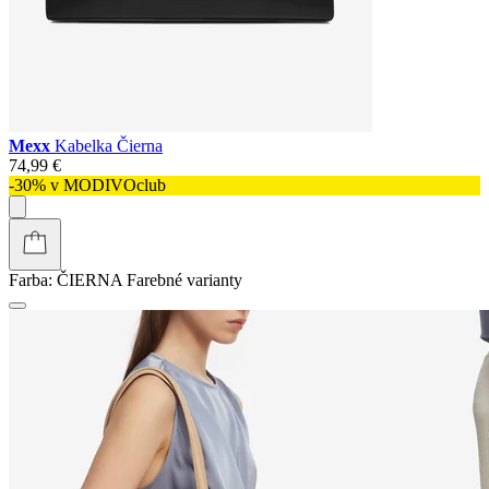
Mexx
Kabelka Čierna
74,99 €
-30% v MODIVOclub
Farba:
ČIERNA
Farebné varianty