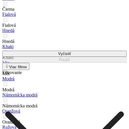
Čierna
Fialová
Fialová
Hnedá
Hnedá
Khaki
Vyčistiť
Khaki
Použiť
Mix
Viac filtrov
Filtrovanie
Mix
Modrá
Modrá
Námornícka modrá
Námornícka modrá
Oranžová
Oranžová
Ružová