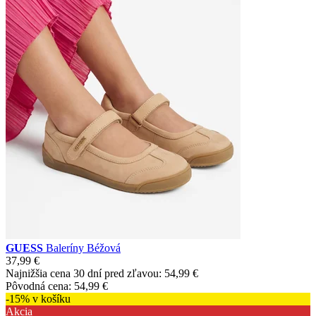
GUESS
Baleríny Béžová
37,99 €
Najnižšia cena 30 dní pred zľavou:
54,99 €
Pôvodná cena:
54,99 €
-15% v košíku
Akcia