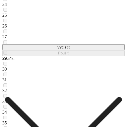
24
25
26
27
28
Vyčistiť
Použiť
29
Značka
30
31
32
33
34
35