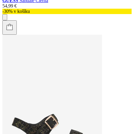
GUESS
Sandále Čierna
54,99 €
-30% v košíku