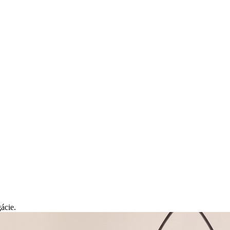
ácie.